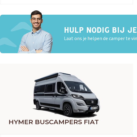
HULP NODIG BIJ J
Laat ons je helpen de camper te vin
HYMER BUSCAMPERS FIAT