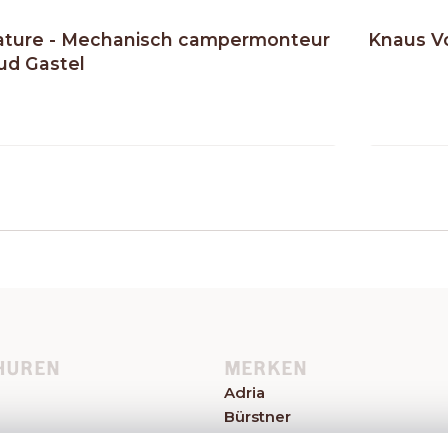
ature - Mechanisch campermonteur
Knaus V
ud Gastel
HUREN
MERKEN
Adria
Bürstner
el
Caravelair