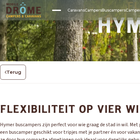
FL
Caravans
Campers
Buscampers
Camper
HYM
Terug
ADRIA
ADRIA
ADRIA
ERIBA
HYMER
HYMER
CAMPER ONDERHOUD
CARAVAN 
DORÉMA
Slim Onderhoud
BOVAG beurt
Airco service
Onderstel beurt
FLEXIBILITEIT OP VIER W
Aboma camper keuring
Vochtmeting
Vochtcontrole
Remmentest
Hymer buscampers zijn perfect voor wie graag de stad in wil. Met 
een buscamper geschikt voor tripjes met je partner én voor vakan
ze door hun compacte afmetingen ook ideaal voor dagelijks gebru