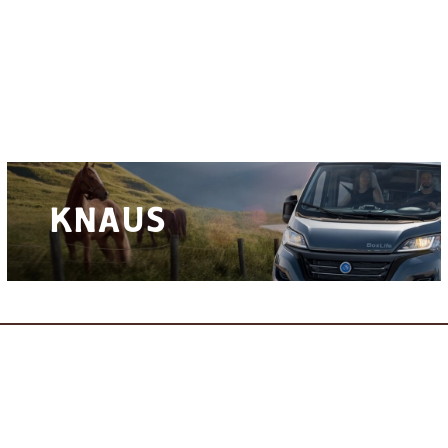
Adria
Bürstner
Caravelair
Easy Caravanning
Eura Mobil
KNAUS