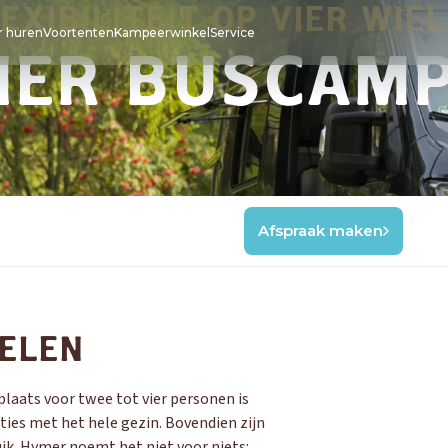
EXIBILITEIT OP VIER WIE
 huren
Voortenten
Kampeerwinkel
Service
ER BUSCAM
Afspraak maken
KNAUS
KNAUS
KNAUS
CARAVEL
BÜRSTN
BÜRSTN
ONDERHOUD
AFTER-SALES SERVIC
ISABELLA
Garantie
Camper onderdelen
IELEN
Caravan onderdelen
plaats voor twee tot vier personen is
ties met het hele gezin. Bovendien zijn
ik. Hymer noemt het niet voor niets: