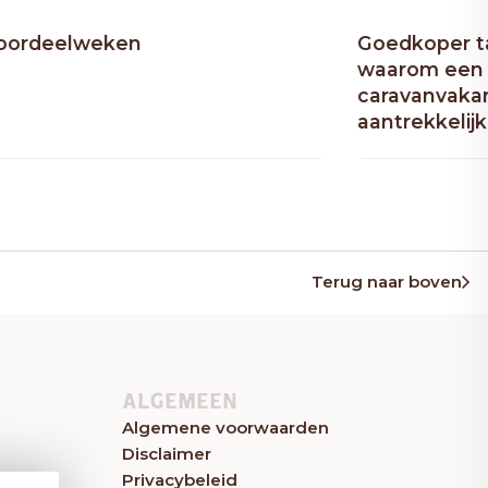
oordeelweken
Goedkoper ta
waarom een 
caravanvakan
aantrekkelijk
Terug naar boven
ALGEMEEN
Algemene voorwaarden
Disclaimer
Privacybeleid