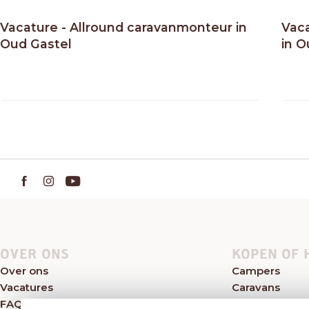
Vacature - Allround caravanmonteur in
Vac
Oud Gastel
in O
OVER ONS
KOPEN OF 
Over ons
Campers
Vacatures
Caravans
FAQ
Kampeerwink