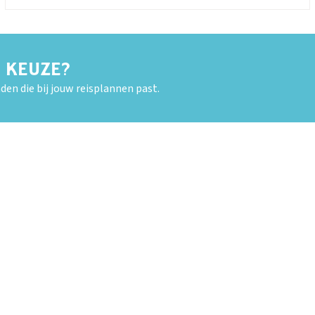
E KEUZE?
den die bij jouw reisplannen past.
OUD GASTEL
Adria
Eriba
Hymer
Knaus
HERPEN