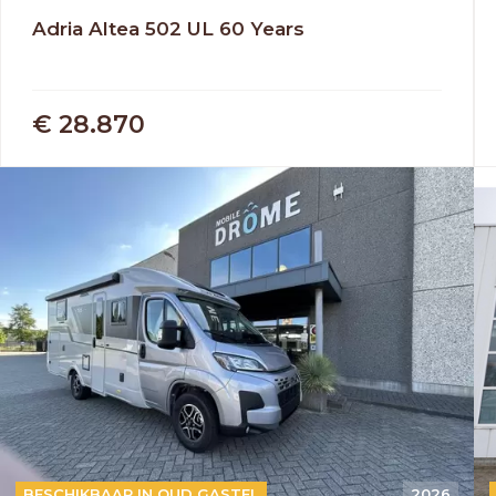
Adria Altea 502 UL 60 Years
€ 28.870
AUTOMAAT
BESCHIKBAAR IN OUD GASTEL
2026