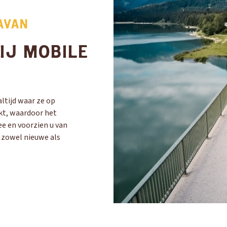
AVAN
IJ MOBILE
ltijd waar ze op
kt, waardoor het
ee en voorzien u van
n zowel nieuwe als