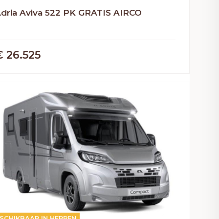
dria Aviva 522 PK GRATIS AIRCO
€ 26.525
UTOMAAT
SCHIKBAAR IN HERPEN
2026