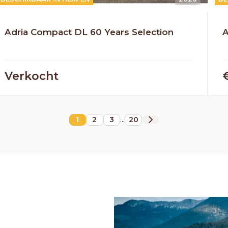
HERPEN
Adria
Bürstner
Caravelair
Easy Caravanning
Eura Mobil
Adria Compact DL 60 Years Selection
A
Verkocht
...
1
2
3
20