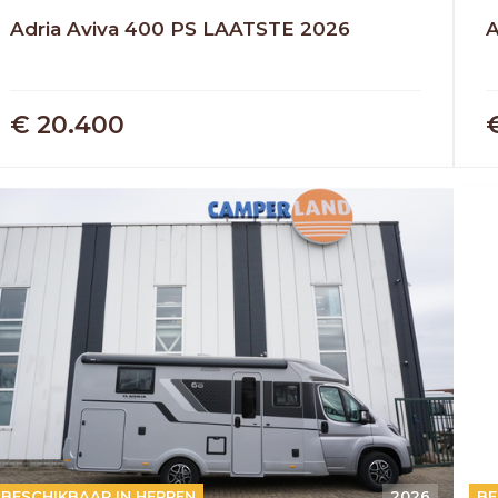
Adria Aviva 400 PS LAATSTE 2026
A
€ 20.400
OUD GASTEL
Adria
Eriba
Hymer
Knaus
AUTOMAAT
BESCHIKBAAR IN HERPEN
2026
A
BE