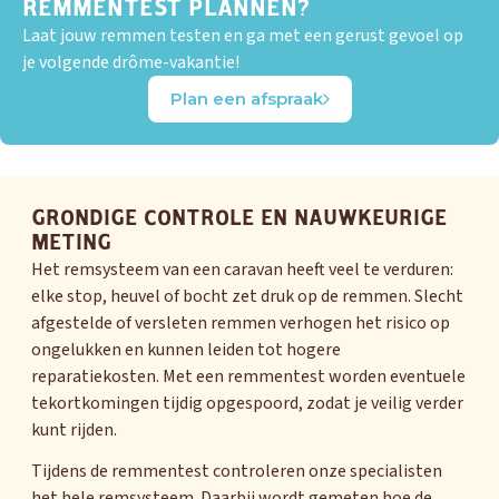
REMMENTEST PLANNEN?
Laat jouw remmen testen en ga met een gerust gevoel op
je volgende drôme-vakantie!
Plan een afspraak
GRONDIGE CONTROLE EN NAUWKEURIGE
METING
Het remsysteem van een caravan heeft veel te verduren:
elke stop, heuvel of bocht zet druk op de remmen. Slecht
afgestelde of versleten remmen verhogen het risico op
OUD GASTEL
ongelukken en kunnen leiden tot hogere
Adria
Eriba
Hymer
Knaus
reparatiekosten. Met een remmentest worden eventuele
tekortkomingen tijdig opgespoord, zodat je veilig verder
kunt rijden.
HERPEN
Tijdens de remmentest controleren onze specialisten
Adria
Bürstner
Caravelair
Easy Caravanning
het hele remsysteem. Daarbij wordt gemeten hoe de