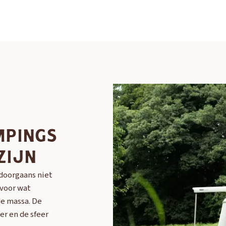
MPINGS
ZIJN
 doorgaans niet
 voor wat
de massa. De
er en de sfeer