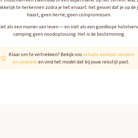
t misschien een zwembad of een supermarkt op het terrein. Wat ze 
elijk te herkennen zodra je het ervaart: het gevoel dat je op de 
haast, geen herrie, geen compromissen.
et als een manier van leven — en niet als een goedkope hotelverv
camping geen noodoplossing. Het is de bestemming.
Klaar om te vertrekken? Bekijk ons
actuele aanbod campers
en caravans
en vind het model dat bij jouw reisstijl past.