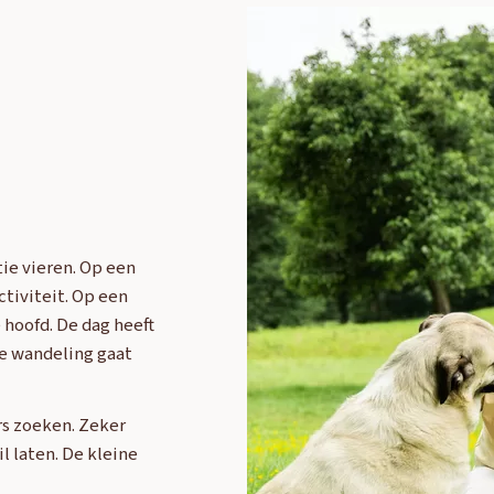
Adria
Eriba
Hymer
Knaus
HERPEN
Adria
Bürstner
Caravelair
Easy Caravanning
Eura Mobil
tie vieren. Op een
tiviteit. Op een
 hoofd. De dag heeft
 De wandeling gaat
rs zoeken. Zeker
l laten. De kleine