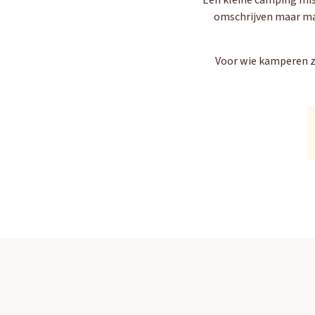
Een kleine camping mis
omschrijven maar makk
Voor wie kamperen zi