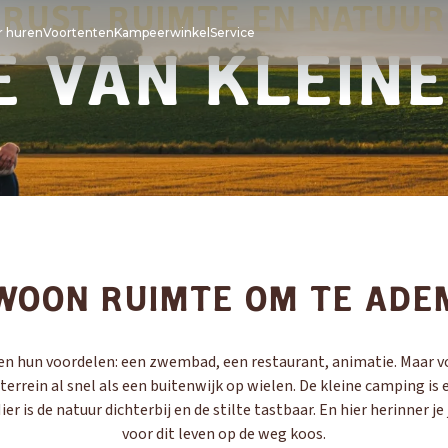
RUST, RUIMTE EN NATUUR
 huren
Voortenten
Kampeerwinkel
Service
 VAN KLEIN
KNAUS
KNAUS
KNAUS
CARAVEL
BÜRSTN
BÜRSTN
ONDERHOUD
AFTER-SALES SERVIC
ISABELLA
WOON RUIMTE OM TE ADE
Garantie
Camper onderdelen
 hun voordelen: een zwembad, een restaurant, animatie. Maar vo
Caravan onderdelen
 terrein al snel als een buitenwijk op wielen. De kleine camping is 
ier is de natuur dichterbij en de stilte tastbaar. En hier herinner j
voor dit leven op de weg koos.