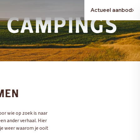
Actueel aanbod
E CAMPINGS
AIR
ER
ER
EASY CARAVANNING
EURA MOBIL
EURA MOBIL
E
SCHADEHERSTEL
MEN
or wie op zoek is naar
een ander verhaal. Hier
e je weer waarom je ooit