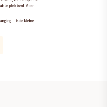
biedt, is moeilijker te
juiste plek bent. Geen
anging — is de kleine