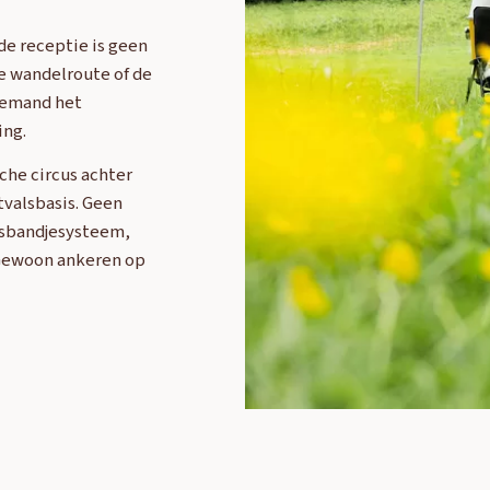
de receptie is geen
e wandelroute of de
iemand het
ing.
che circus achter
tvalsbasis. Geen
lsbandjesysteem,
 Gewoon ankeren op