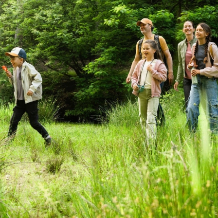
OUD GASTEL
Adria
Eriba
Hymer
Knaus
HERPEN
Adria
Bürstner
Caravelair
Easy Caravanning
Eura Mobil