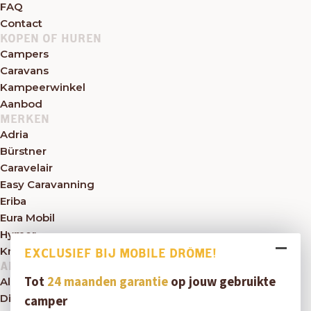
FAQ
Contact
KOPEN OF HUREN
Campers
Caravans
Kampeerwinkel
Aanbod
MERKEN
Adria
Bürstner
Caravelair
Easy Caravanning
Eriba
Eura Mobil
Hymer
Knaus
EXCLUSIEF BIJ MOBILE DRÔME!
ALGEMEEN
Tot
24 maanden garantie
op jouw gebruikte
Algemene voorwaarden
Disclaimer
camper