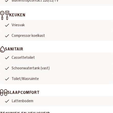
Buitenstopcontact 220/12/TV
KEUKEN
Vriesvak
Compressor koelkast
SANITAIR
Cassettetoilet
Schoonwatertank (vast)
Toilet/Wasruimte
SLAAPCOMFORT
Lattenbodem