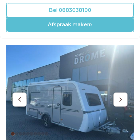
Bel 0883038100
Afspraak maken
OUD GASTEL
Adria
Eriba
Hymer
Knaus
HERPEN
Adria
Bürstner
Caravelair
Easy Caravanning
Eura Mobil