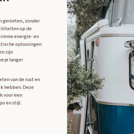
n genieten, zonder
iliteiten op de
slimme energie- en
aktische oplossingen
n zijn
e je langer
eten van de rust en
ik hebben. Deze
ok voor een
 en stijl.