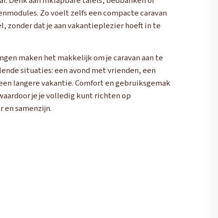
l. Denk aan inklapbare tafels, bedbanken of
enmodules. Zo voelt zelfs een compacte caravan
, zonder dat je aan vakantieplezier hoeft in te
ngen maken het makkelijk om je caravan aan te
lende situaties: een avond met vrienden, een
een langere vakantie. Comfort en gebruiksgemak
waardoor je je volledig kunt richten op
r en samenzijn.