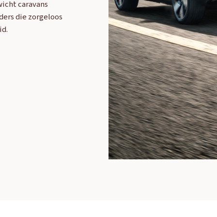
wicht caravans
rders die zorgeloos
id.