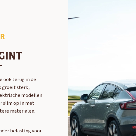
OR
GINT
T
e ook terug in de
 groeit sterk,
lektrische modellen
r slim op in met
tere materialen.
nder belasting voor