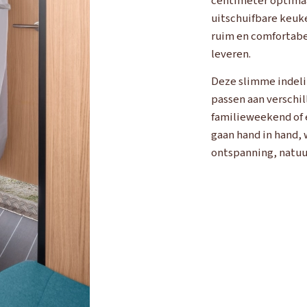
centimeter optimaa
Adria
Eriba
Hymer
Knaus
uitschuifbare keuk
ruim en comfortabel
HERPEN
leveren.
Adria
Bürstner
Caravelair
Easy Caravanning
Eura Mobil
Deze slimme indeli
passen aan verschil
familieweekend of 
gaan hand in hand, 
ontspanning, natuu