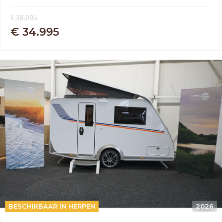
Adria
Eriba
Hymer
Knaus
€ 38.095
€ 34.995
HERPEN
Adria
Bürstner
Caravelair
Easy Caravanning
Eura Mobil
BESCHIKBAAR IN HERPEN
2026