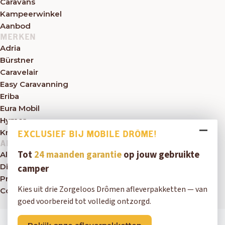
Caravans
Kampeerwinkel
Aanbod
MERKEN
Adria
Bürstner
Caravelair
Easy Caravanning
Eriba
Eura Mobil
Hymer
Knaus
EXCLUSIEF BIJ MOBILE DRÔME!
ALGEMEEN
Tot
24 maanden garantie
op jouw gebruikte
Algemene voorwaarden
Disclaimer
camper
Privacybeleid
Kies uit drie Zorgeloos Drômen afleverpakketten — van
Contact
goed voorbereid tot volledig ontzorgd.