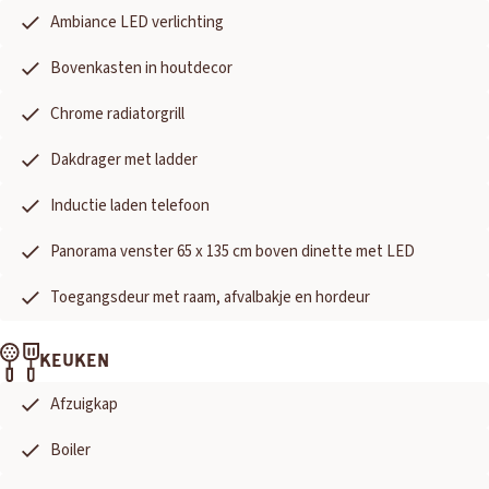
HERPEN
Ambiance LED verlichting
Adria
Bürstner
Caravelair
Easy Caravanning
Eura Mobil
Bovenkasten in houtdecor
Chrome radiatorgrill
Dakdrager met ladder
Inductie laden telefoon
Panorama venster 65 x 135 cm boven dinette met LED
Toegangsdeur met raam, afvalbakje en hordeur
KEUKEN
Afzuigkap
Boiler