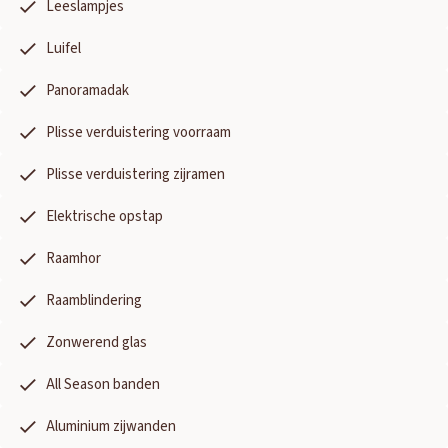
Leeslampjes
Luifel
Panoramadak
Plisse verduistering voorraam
Plisse verduistering zijramen
Elektrische opstap
Raamhor
Raamblindering
Zonwerend glas
OUD GASTEL
All Season banden
Adria
Eriba
Hymer
Knaus
Aluminium zijwanden