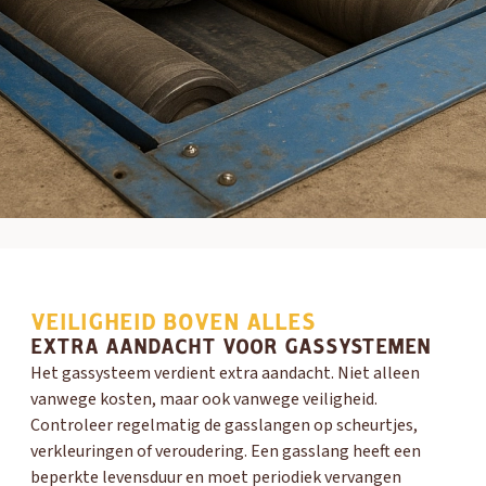
OUD GASTEL
Adria
Eriba
Hymer
Knaus
VEILIGHEID BOVEN ALLES
EXTRA AANDACHT VOOR GASSYSTEMEN
HERPEN
Het gassysteem verdient extra aandacht. Niet alleen
Adria
Bürstner
Caravelair
Easy Caravanning
vanwege kosten, maar ook vanwege veiligheid.
Eura Mobil
Controleer regelmatig de gasslangen op scheurtjes,
verkleuringen of veroudering. Een gasslang heeft een
beperkte levensduur en moet periodiek vervangen