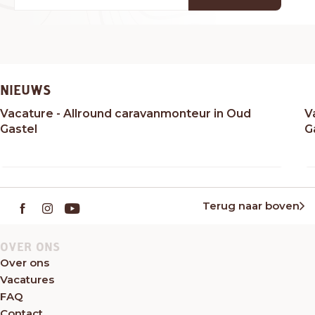
NIEUWS
Vacature - Allround caravanmonteur in Oud
V
Gastel
G
Terug naar boven
OVER ONS
Over ons
Vacatures
FAQ
Contact