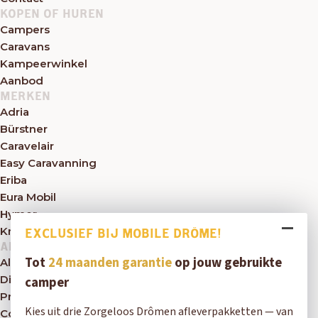
KOPEN OF HUREN
Campers
Caravans
Kampeerwinkel
Aanbod
MERKEN
Adria
Bürstner
Caravelair
Easy Caravanning
Eriba
Eura Mobil
Hymer
Knaus
EXCLUSIEF BIJ MOBILE DRÔME!
ALGEMEEN
Tot
24 maanden garantie
op jouw gebruikte
Algemene voorwaarden
Disclaimer
camper
Privacybeleid
Kies uit drie Zorgeloos Drômen afleverpakketten — van
Contact