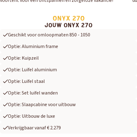
voortent voor een ontspannen en zorgeloze vakantie!
du
ONYX 270
JOUW ONYX 270
Geschikt voor omloopmaten 850 - 1050
Optie: Aluminium frame
Optie: Kuipzeil
Optie: Luifel aluminium
Optie: Luifel staal
Optie: Set luifel wanden
Optie: Slaapcabine voor uitbouw
Optie: Uitbouw de luxe
Verkrijgbaar vanaf € 2.279