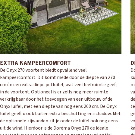
EXTRA KAMPEERCOMFORT
D
De Onyx 270 voortent biedt opvallend veel
Do
kampeercomfort. Dit komt mede door de diepte van 270
ku
OUD GASTEL
cm én een extra diepe petluifel, wat veel leefruimte geeft
ma
Adria
Eriba
Hymer
Knaus
in de voortent. Optioneel is er zelfs nog meer ruimte
va
verkrijgbaar door het toevoegen van een uitbouw of de
de
Onyx luifel, met een diepte van nog eens 200 cm. De Onyx
te
HERPEN
luifel geeft u ook buiten extra beschutting en schaduw. Met
ge
Adria
Bürstner
Caravelair
Easy Caravanning
de optionele zijwanden zit je onder de luifel ook nog eens
vo
Eura Mobil
uit de wind. Hierdoor is de Doréma Onyx 270 de ideale
ka