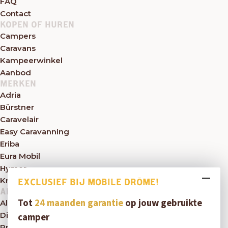
FAQ
Contact
KOPEN OF HUREN
Campers
Caravans
Kampeerwinkel
Aanbod
MERKEN
Adria
Bürstner
Caravelair
Easy Caravanning
Eriba
Eura Mobil
Hymer
Knaus
EXCLUSIEF BIJ MOBILE DRÔME!
ALGEMEEN
Tot
24 maanden garantie
op jouw gebruikte
Algemene voorwaarden
Disclaimer
camper
Privacybeleid