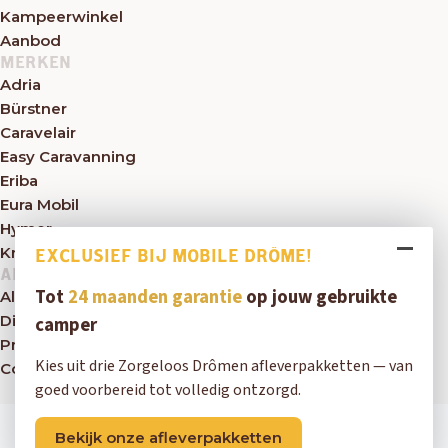
Kampeerwinkel
Aanbod
MERKEN
Adria
Bürstner
Caravelair
Easy Caravanning
Eriba
Eura Mobil
Hymer
Knaus
EXCLUSIEF BIJ MOBILE DRÔME!
ALGEMEEN
Tot
24 maanden garantie
op jouw gebruikte
Algemene voorwaarden
Disclaimer
camper
Privacybeleid
Kies uit drie Zorgeloos Drômen afleverpakketten — van
Contact
goed voorbereid tot volledig ontzorgd.
Copyright © 2026 Mobile Drôme
Bekijk onze afleverpakketten