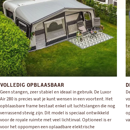
OUD GASTEL
Adria
Eriba
Hymer
Knaus
VOLLEDIG OPBLAASBAAR
D
HERPEN
Geen stangen, zeer stabiel en ideaal in gebruik. De Luxor
De
Adria
Bürstner
Caravelair
Easy Caravanning
Air 280 is precies wat je kunt wensen in een voortent. Het
v
Eura Mobil
opblaasbare frame bestaat enkel uit luchtslangen die nog
te
verrassend stevig zijn. Dit model is speciaal ontwikkeld
o
voor de royale ruimte met veel lichtinval. Optioneel is er
va
voor het oppompen een oplaadbare elektrische