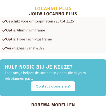
LOCARNO PLUS
JOUW LOCARNO PLUS
Geschikt voor omloopmaten 725 tot 1125
Optie: Aluminium frame
Optie: Fibre Tech Plus frame
Verkrijgbaar vanaf € 399
HULP NODIG BIJ JE KEUZE?
Laat ons je helpen de camper te vinden die bij jouw
reisplannen past.
Contact opnemen
DORÉMA MODELLEN