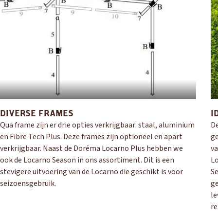
OUD GASTEL
Adria
Eriba
Hymer
Knaus
DIVERSE FRAMES
I
HERPEN
Qua frame zijn er drie opties verkrijgbaar: staal, aluminium
De
Adria
Bürstner
Caravelair
Easy Caravanning
en Fibre Tech Plus. Deze frames zijn optioneel en apart
ge
Eura Mobil
verkrijgbaar. Naast de Doréma Locarno Plus hebben we
va
ook de Locarno Season in ons assortiment. Dit is een
Lo
stevigere uitvoering van de Locarno die geschikt is voor
Se
seizoensgebruik.
ge
le
re