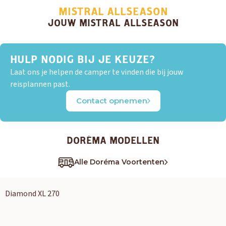
MISTRAL ALLSEASON
JOUW MISTRAL ALLSEASON
HULP NODIG BIJ JE KEUZE?
Laat ons je helpen de camper te vinden die bij jouw
reisplannen past.
Contact opnemen
DORÉMA MODELLEN
Alle Doréma Voortenten
Diamond XL 270