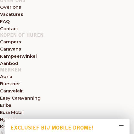
OVER ONS
Over ons
Vacatures
FAQ
Contact
KOPEN OF HUREN
Campers
Caravans
Kampeerwinkel
Aanbod
MERKEN
Adria
Bürstner
Caravelair
Easy Caravanning
Eriba
Eura Mobil
Hymer
Knaus
EXCLUSIEF BIJ MOBILE DRÔME!
ALGEMEEN