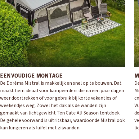
OUD GASTEL
Adria
Eriba
Hymer
Knaus
HERPEN
Adria
Bürstner
Caravelair
Easy Caravanning
Eura Mobil
EENVOUDIGE MONTAGE
M
De Doréma Mistral is makkelijk en snel op te bouwen. Dat
De
maakt hem ideaal voor kampeerders die na een paar dagen
Mi
weer doortrekken of voor gebruik bij korte vakanties of
cm
weekendjes weg. Zowel het dak als de wanden zijn
Wa
gemaakt van lichtgewicht Ten Cate All Season tentdoek.
de
De gehele voorwand is uitritsbaar, waardoor de Mistral ook
ve
kan fungeren als luifel met zijwanden.
li