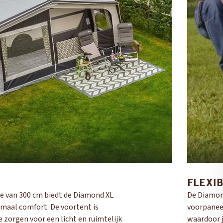
FLEXIB
e van 300 cm biedt de Diamond XL
De Diamon
imaal comfort. De voortent is
voorpaneel
e zorgen voor een licht en ruimtelijk
waardoor 