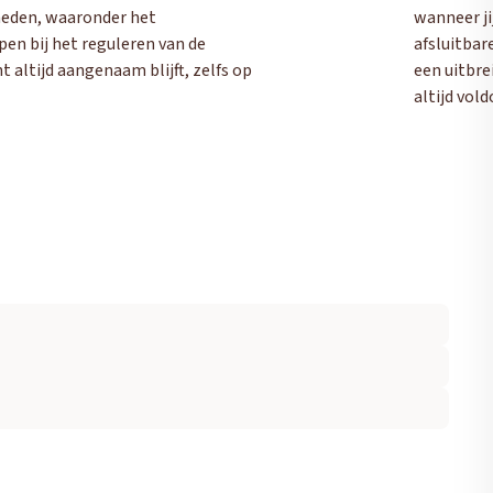
heden, waaronder het
wanneer jij
pen bij het reguleren van de
afsluitbar
 altijd aangenaam blijft, zelfs op
een uitbre
altijd vol