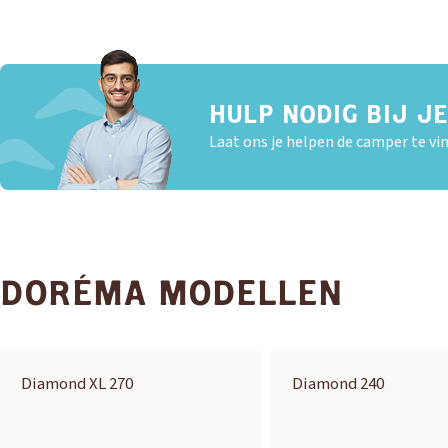
HULP NODIG BIJ J
Laat ons je helpen de camper te vin
DORÉMA MODELLEN
Diamond XL 270
Diamond 240