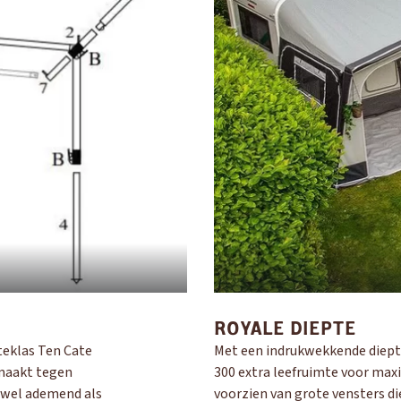
OUD GASTEL
Adria
Eriba
Hymer
Knaus
HERPEN
Adria
Bürstner
Caravelair
Easy Caravanning
Eura Mobil
ROYALE DIEPTE
teklas Ten Cate
Met een indrukwekkende diept
 maakt tegen
300 extra leefruimte voor max
owel ademend als
voorzien van grote vensters di