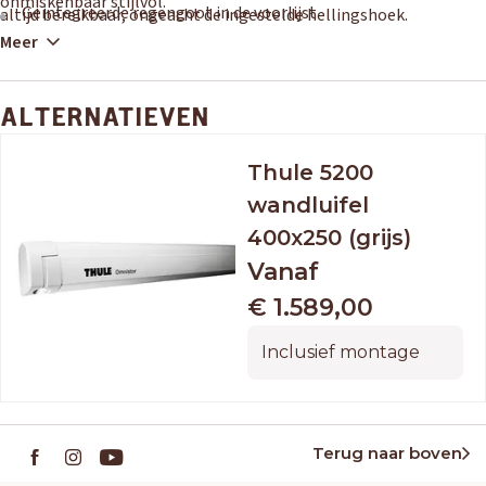
onmiskenbaar stijlvol.
Geïntegreerde regengoot in de voorlijst
altijd bereikbaar, ongeacht de ingestelde hellingshoek.
Optioneel uitbreidbaar met LED-strip of Thule voor- en
Meer
zijwanden
Inclusief professionele montage
ALTERNATIEVEN
Thule 5200
wandluifel
400x250 (grijs)
Vanaf
€ 1.589,00
Inclusief montage
Terug naar boven