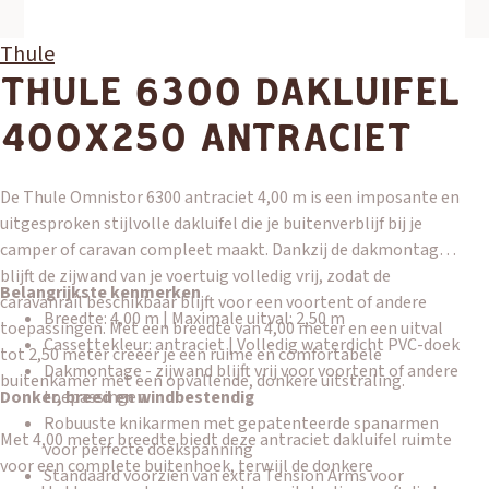
Thule
THULE 6300 DAKLUIFEL
400X250 ANTRACIET
De Thule Omnistor 6300 antraciet 4,00 m is een imposante en
uitgesproken stijlvolle dakluifel die je buitenverblijf bij je
camper of caravan compleet maakt. Dankzij de dakmontage
blijft de zijwand van je voertuig volledig vrij, zodat de
Belangrijkste kenmerken
caravanrail beschikbaar blijft voor een voortent of andere
Breedte: 4,00 m | Maximale uitval: 2,50 m
toepassingen. Met een breedte van 4,00 meter en een uitval
Cassettekleur: antraciet | Volledig waterdicht PVC-doek
tot 2,50 meter creëer je een ruime en comfortabele
Dakmontage - zijwand blijft vrij voor voortent of andere
buitenkamer met een opvallende, donkere uitstraling.
Donker, breed en windbestendig
toepassingen
Robuuste knikarmen met gepatenteerde spanarmen
Met 4,00 meter breedte biedt deze antraciet dakluifel ruimte
voor perfecte doekspanning
voor een complete buitenhoek, terwijl de donkere
Standaard voorzien van extra Tension Arms voor