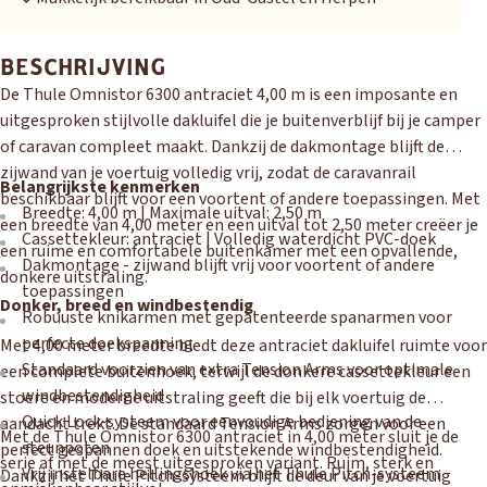
BESCHRIJVING
De Thule Omnistor 6300 antraciet 4,00 m is een imposante en
OUD GASTEL
uitgesproken stijlvolle dakluifel die je buitenverblijf bij je camper
Adria
Eriba
Hymer
Knaus
of caravan compleet maakt. Dankzij de dakmontage blijft de
zijwand van je voertuig volledig vrij, zodat de caravanrail
Belangrijkste kenmerken
HERPEN
beschikbaar blijft voor een voortent of andere toepassingen. Met
Breedte: 4,00 m | Maximale uitval: 2,50 m
Adria
Bürstner
Caravelair
Easy Caravanning
een breedte van 4,00 meter en een uitval tot 2,50 meter creëer je
Cassettekleur: antraciet | Volledig waterdicht PVC-doek
Eura Mobil
een ruime en comfortabele buitenkamer met een opvallende,
Dakmontage - zijwand blijft vrij voor voortent of andere
donkere uitstraling.
toepassingen
Donker, breed en windbestendig
Robuuste knikarmen met gepatenteerde spanarmen voor
perfecte doekspanning
Met 4,00 meter breedte biedt deze antraciet dakluifel ruimte voor
Standaard voorzien van extra Tension Arms voor optimale
een complete buitenhoek, terwijl de donkere cassettekleur een
windbestendigheid
stoere en moderne uitstraling geeft die bij elk voertuig de
Quick Lock-systeem voor eenvoudige bediening van de
aandacht trekt. De standaard Tension Arms zorgen voor een
Met de Thule Omnistor 6300 antraciet in 4,00 meter sluit je de
steunpoten
perfect gespannen doek en uitstekende windbestendigheid.
serie af met de meest uitgesproken variant. Ruim, sterk en
Vrij instelbare hellingshoek via het Thule Pitch-systeem
Dankzij het Thule Pitch-systeem blijft de deur van je voertuig