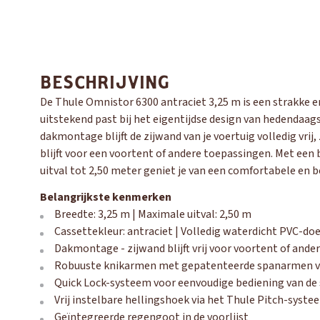
BESCHRIJVING
De Thule Omnistor 6300 antraciet 3,25 m is een strakke e
uitstekend past bij het eigentijdse design van hedendaag
dakmontage blijft de zijwand van je voertuig volledig vrij
blijft voor een voortent of andere toepassingen. Met een
uitval tot 2,50 meter geniet je van een comfortabele en 
Belangrijkste kenmerken
Breedte: 3,25 m | Maximale uitval: 2,50 m
Cassettekleur: antraciet | Volledig waterdicht PVC-do
Dakmontage - zijwand blijft vrij voor voortent of and
Robuuste knikarmen met gepatenteerde spanarmen v
Quick Lock-systeem voor eenvoudige bediening van de
Vrij instelbare hellingshoek via het Thule Pitch-syste
Geïntegreerde regengoot in de voorlijst