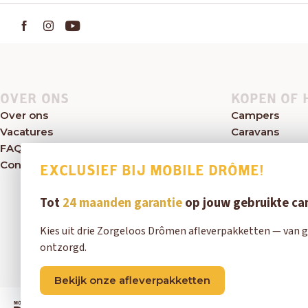
OVER ONS
KOPEN OF 
Over ons
Campers
Vacatures
Caravans
FAQ
Kampeerwink
Contact
Aanbod
EXCLUSIEF BIJ MOBILE DRÔME!
Tot
24 maanden garantie
op jouw gebruikte c
Kies uit drie Zorgeloos Drômen afleverpakketten — van g
ontzorgd.
Bekijk onze afleverpakketten
Exclusief bij Mobile Drôme!