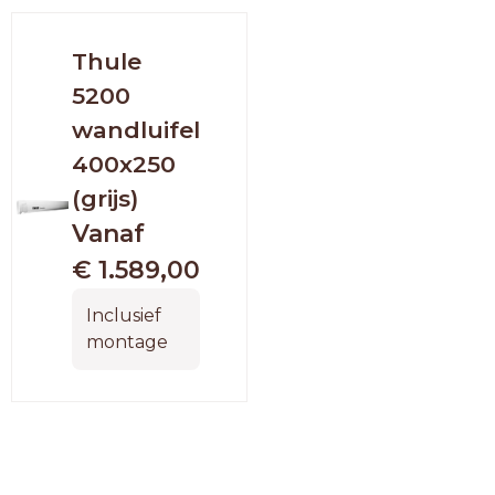
Thule
Thule
5200
6300
wandluifel
dakluifel
400x250
400x250
(grijs)
wit
Vanaf
Vanaf
€ 1.589,00
€
1.899,00
Inclusief
montage
Inclusief
montage