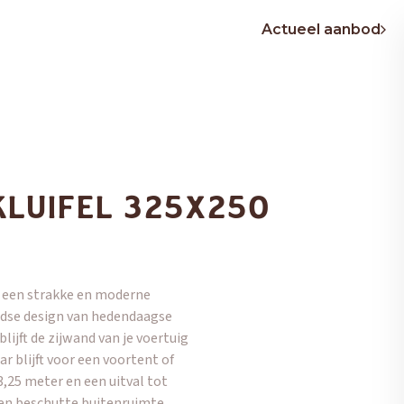
Actueel aanbod
KLUIFEL 325X250
AIR
ER
ER
EASY CARAVANNING
EURA MOBIL
EURA MOBIL
E
SCHADEHERSTEL
s een strakke en moderne
tijdse design van hedendaagse
ijft de zijwand van je voertuig
ar blijft voor een voortent of
,25 meter en een uitval tot
 en beschutte buitenruimte.