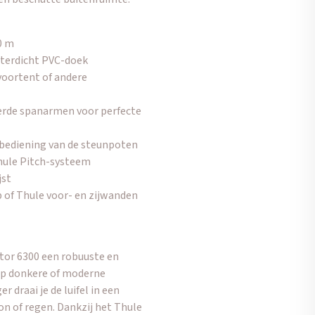
0 m
waterdicht PVC-doek
 voortent of andere
rde spanarmen voor perfecte
bediening van de steunpoten
Thule Pitch-systeem
jst
 of Thule voor- en zijwanden
tor 6300 een robuuste en
 op donkere of moderne
 draai je de luifel in een
on of regen. Dankzij het Thule