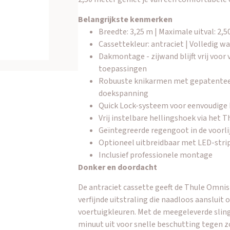
Belangrijkste kenmerken
Breedte: 3,25 m | Maximale uitval: 2,5
Cassettekleur: antraciet | Volledig 
Dakmontage - zijwand blijft vrij voor
toepassingen
Robuuste knikarmen met gepatentee
doekspanning
Quick Lock-systeem voor eenvoudige 
Vrij instelbare hellingshoek via het 
Geïntegreerde regengoot in de voorli
Optioneel uitbreidbaar met LED-strip
Inclusief professionele montage
Donker en doordacht
De antraciet cassette geeft de Thule Omnis
verfijnde uitstraling die naadloos aansluit
voertuigkleuren. Met de meegeleverde slinger
minuut uit voor snelle beschutting tegen z