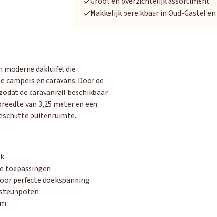
Groot en overzichtelijk assortiment
Makkelijk bereikbaar in Oud-Gastel e
n moderne dakluifel die
se campers en caravans. Door de
, zodat de caravanrail beschikbaar
 breedte van 3,25 meter en een
OUD GASTEL
beschutte buitenruimte.
Adria
Eriba
Hymer
Knaus
HERPEN
ek
Adria
Bürstner
Caravelair
Easy Caravanning
Eura Mobil
ere toepassingen
oor perfecte doekspanning
 steunpoten
em