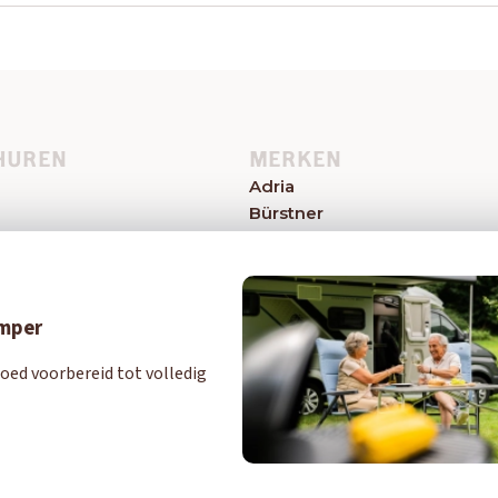
HUREN
MERKEN
Adria
Bürstner
el
Caravelair
Easy Caravanning
Eriba
Eura Mobil
amper
Hymer
oed voorbereid tot volledig
Knaus