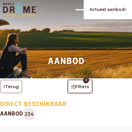
Actueel aanbod
AANBOD
0
Terug
Filters
DIRECT BESCHIKBAAR
AANBOD
234