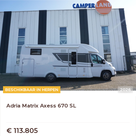
AUTOMAAT
BESCHIKBAAR IN HERPEN
2026
Adria Matrix Axess 670 SL
€ 113.805