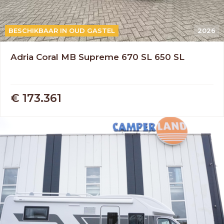
AUTOMAAT
BESCHIKBAAR IN OUD GASTEL
2026
Adria Coral MB Supreme 670 SL 650 SL
€ 173.361