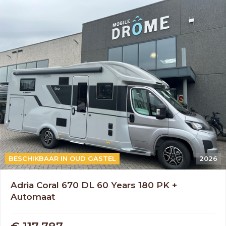
AUTOMAAT
BESCHIKBAAR IN OUD GASTEL
2026
Adria Coral 670 DL 60 Years 180 PK +
Automaat