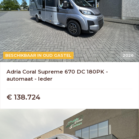
AUTOMAAT
BESCHIKBAAR IN OUD GASTEL
2026
Adria Coral Supreme 670 DC 180PK -
automaat - leder
€ 138.724