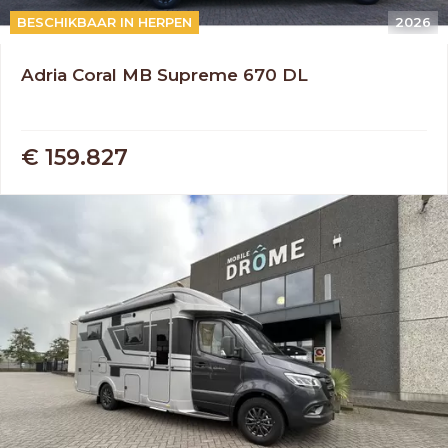
AUTOMAAT
BESCHIKBAAR IN HERPEN
2026
Adria Coral MB Supreme 670 DL
€ 159.827