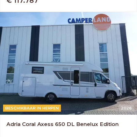
€ 117.787
AUTOMAAT
BESCHIKBAAR IN HERPEN
2026
Adria Coral Axess 650 DL Benelux Edition