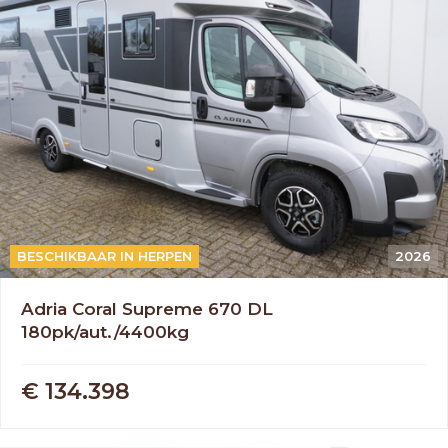
AUTOMAAT
BESCHIKBAAR IN HERPEN
2026
Adria Coral Supreme 670 DL
180pk/aut./4400kg
€ 134.398