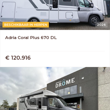
AUTOMAAT
BESCHIKBAAR IN HERPEN
2026
Adria Coral Plus 670 DL
€ 120.916