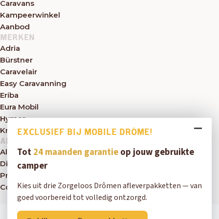
Caravans
Kampeerwinkel
Aanbod
MERKEN
Adria
Bürstner
Caravelair
Easy Caravanning
Eriba
Eura Mobil
Hymer
Knaus
EXCLUSIEF BIJ MOBILE DRÔME!
ALGEMEEN
Tot
24 maanden garantie
op jouw gebruikte
Algemene voorwaarden
Disclaimer
camper
Privacybeleid
Kies uit drie Zorgeloos Drômen afleverpakketten — van
Contact
goed voorbereid tot volledig ontzorgd.