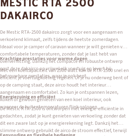
MESTIC RTA 2500
DAKAIRCO
De Mestic RTA-2500 dakairco zorgt voor een aangenaam en
verkoelend klimaat, zelfs tijdens de heetste zomerdagen.
Ideaal voor je camper of caravan wanneer je wilt genieten van
comfortabele temperaturen, zonder dat je last hebt van
Krachtige prestaties voor warme dagen
oververhitting. Dankzij het compacte en robuuste ontwerp
past deze dakairco op vrijwel elk voertuig en levert hij
Met een koelcapaciteit van 2500 watt kan de RTA-2500 snel en
betrouwbare prestaties, waar je ook bent.
efficiënt je voertuigkoeling regelen. Of je nu onderweg bent of
op de camping staat, deze airco houdt het interieur
aangenaam en comfortabel. Zo kun je ontspannen lezen,
Energiezuinig en efficiënt
koken of gewoon genieten van een koel interieur, ook
wanneer de buitentemperaturen flink oplopen.
De Mestic RTA-2500 is ontworpen met energie-efficiëntie in
gedachten, zodat je kunt genieten van verkoeling zonder dat
dit een zware last op je energierekening legt. Dankzij het
slimme ontwerp gebruikt de airco de stroom effectief, terwijl
Eenvoudige en flexibele bediening