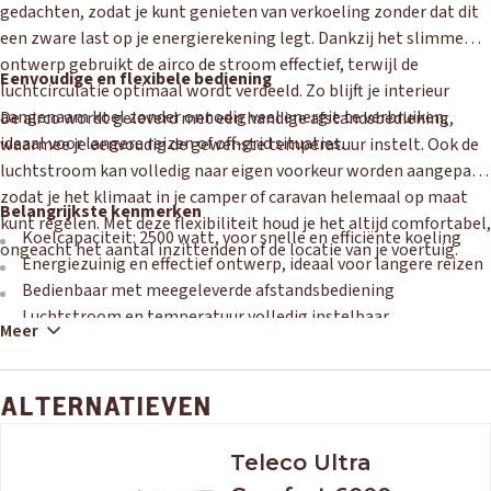
gedachten, zodat je kunt genieten van verkoeling zonder dat dit
een zware last op je energierekening legt. Dankzij het slimme
ontwerp gebruikt de airco de stroom effectief, terwijl de
Eenvoudige en flexibele bediening
luchtcirculatie optimaal wordt verdeeld. Zo blijft je interieur
aangenaam koel zonder onnodig veel energie te verbruiken,
De airco wordt geleverd met een handige afstandsbediening,
ideaal voor langere reizen of off-grid situaties.
waarmee je eenvoudig de gewenste temperatuur instelt. Ook de
luchtstroom kan volledig naar eigen voorkeur worden aangepast,
zodat je het klimaat in je camper of caravan helemaal op maat
Belangrijkste kenmerken
kunt regelen. Met deze flexibiliteit houd je het altijd comfortabel,
Koelcapaciteit: 2500 watt, voor snelle en efficiënte koeling
ongeacht het aantal inzittenden of de locatie van je voertuig.
Energiezuinig en effectief ontwerp, ideaal voor langere reizen
Bedienbaar met meegeleverde afstandsbediening
Luchtstroom en temperatuur volledig instelbaar
Meer
Compact en robuust, geschikt voor vrijwel elk camper- of
caravandak
ALTERNATIEVEN
Teleco Ultra