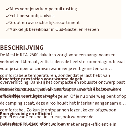
Alles voor jouw kampeeruitrusting
Echt persoonlijk advies
Groot en overzichtelijk assortiment
Makkelijk bereikbaar in Oud-Gastel en Herpen
BESCHRIJVING
De Mestic RTA-2500 dakairco zorgt voor een aangenaam en
verkoelend klimaat, zelfs tijdens de heetste zomerdagen. Ideaal
OUD GASTEL
voor je camper of caravan wanneer je wilt genieten van
Adria
Eriba
Hymer
Knaus
comfortabele temperaturen, zonder dat je last hebt van
Krachtige prestaties voor warme dagen
oververhitting. Dankzij het compacte en robuuste ontwerp past
HERPEN
deze dakairco op vrijwel elk voertuig en levert hij betrouwbare
Met een koelcapaciteit van 2500 watt kan de RTA-2500 snel en
Adria
Bürstner
Caravelair
Easy Caravanning
prestaties, waar je ook bent.
efficiënt je voertuigkoeling regelen. Of je nu onderweg bent of op
Eura Mobil
de camping staat, deze airco houdt het interieur aangenaam en
comfortabel. Zo kun je ontspannen lezen, koken of gewoon
Energiezuinig en efficiënt
genieten van een koel interieur, ook wanneer de
buitentemperaturen flink oplopen.
De Mestic RTA-2500 is ontworpen met energie-efficiëntie in