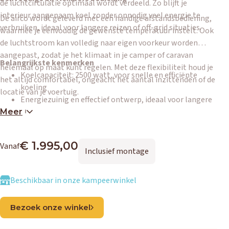
de luchtcirculatie optimaal wordt verdeeld. Zo blijft je
interieur aangenaam koel zonder onnodig veel energie te
De airco wordt geleverd met een handige afstandsbediening,
verbruiken, ideaal voor langere reizen of off-grid situaties.
waarmee je eenvoudig de gewenste temperatuur instelt. Ook
de luchtstroom kan volledig naar eigen voorkeur worden
aangepast, zodat je het klimaat in je camper of caravan
Belangrijkste kenmerken
helemaal op maat kunt regelen. Met deze flexibiliteit houd je
Koelcapaciteit: 2500 watt, voor snelle en efficiënte
het altijd comfortabel, ongeacht het aantal inzittenden of de
koeling
locatie van je voertuig.
Energiezuinig en effectief ontwerp, ideaal voor langere
reizen
Meer
Bedienbaar met meegeleverde afstandsbediening
Luchtstroom en temperatuur volledig instelbaar
€ 1.995,00
Vanaf
Compact en robuust, geschikt voor vrijwel elk camper-
Inclusief montage
of caravandak
Beschikbaar in onze kampeerwinkel
Bezoek onze winkel