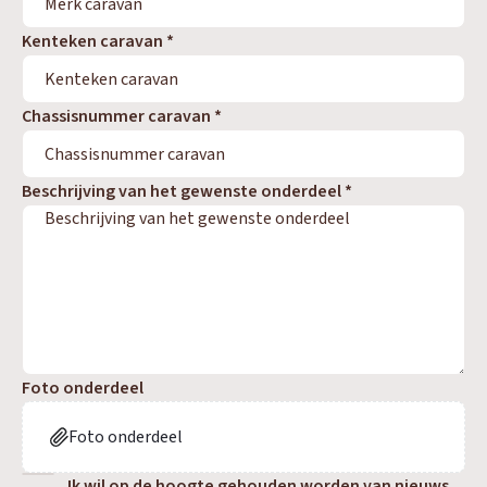
Kenteken caravan *
Chassisnummer caravan *
Beschrijving van het gewenste onderdeel *
OUD GASTEL
Adria
Eriba
Hymer
Knaus
HERPEN
Adria
Bürstner
Caravelair
Easy Caravanning
Eura Mobil
Foto onderdeel
Foto onderdeel
Ik wil op de hoogte gehouden worden van nieuws