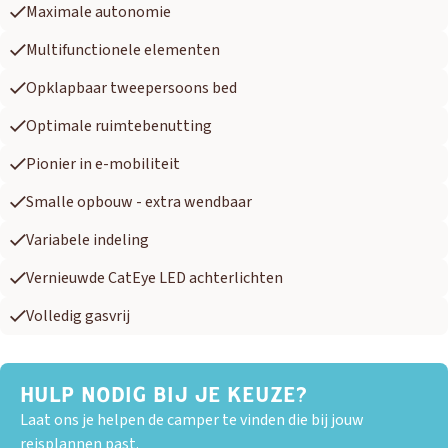
Maximale autonomie
Multifunctionele elementen
OUD GASTEL
Opklapbaar tweepersoons bed
Adria
Eriba
Hymer
Knaus
Optimale ruimtebenutting
Pionier in e-mobiliteit
HERPEN
Adria
Bürstner
Caravelair
Easy Caravanning
Smalle opbouw - extra wendbaar
Eura Mobil
Variabele indeling
Vernieuwde CatEye LED achterlichten
Volledig gasvrij
HULP NODIG BIJ JE KEUZE?
Laat ons je helpen de camper te vinden die bij jouw
reisplannen past.