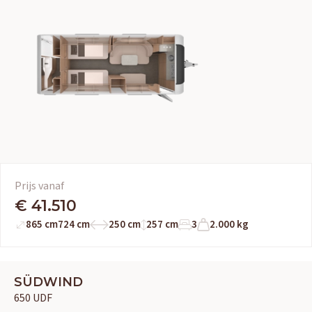
Prijs vanaf
€ 41.510
865 cm
724 cm
250 cm
257 cm
3
2.000 kg
SÜDWIND
650 UDF