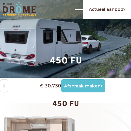
Actueel aanbod
450 FU
€ 30.730
Afspraak maken
450 FU