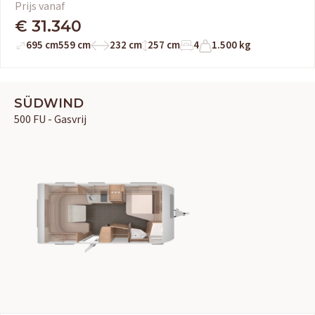
Prijs vanaf
€ 31.340
695 cm
559 cm
232 cm
257 cm
4
1.500 kg
SÜDWIND
500 FU - Gasvrij