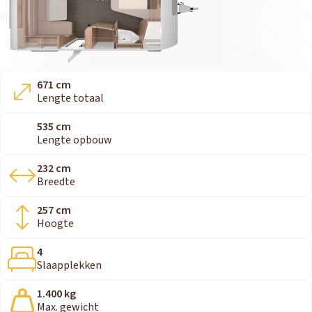
671 cm
Lengte totaal
535 cm
Lengte opbouw
232 cm
Breedte
257 cm
Hoogte
4
Slaapplekken
1.400 kg
Max. gewicht