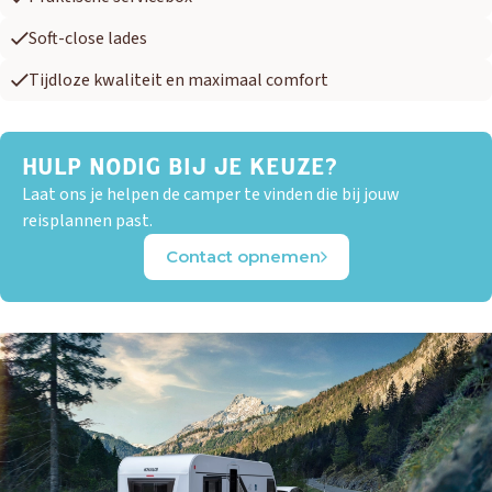
Soft-close lades
Tijdloze kwaliteit en maximaal comfort
HULP NODIG BIJ JE KEUZE?
Laat ons je helpen de camper te vinden die bij jouw
reisplannen past.
Contact opnemen