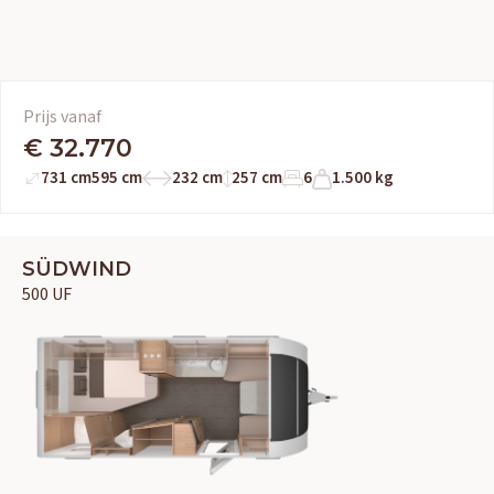
Prijs vanaf
€ 32.770
731 cm
595 cm
232 cm
257 cm
6
1.500 kg
SÜDWIND
500 UF