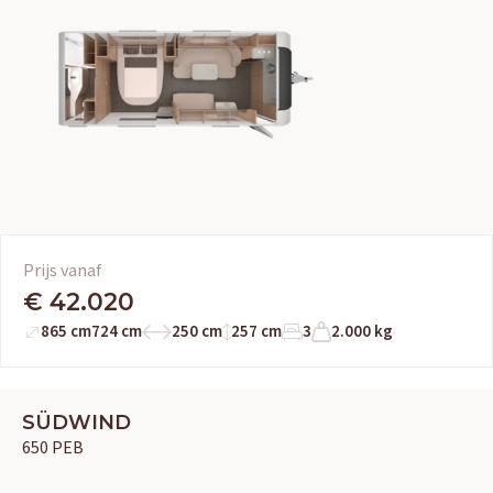
Prijs vanaf
€ 42.020
865 cm
724 cm
250 cm
257 cm
3
2.000 kg
SÜDWIND
650 PEB