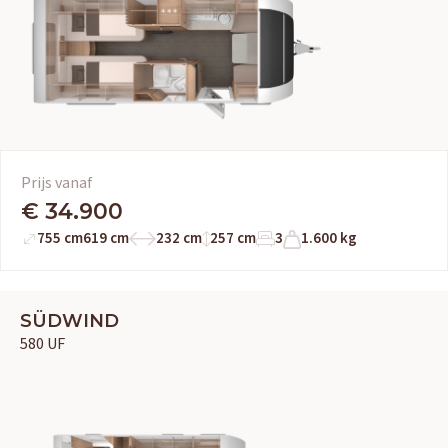
Prijs vanaf
€ 34.900
755 cm
619 cm
232 cm
257 cm
3
1.600 kg
SÜDWIND
580 UF