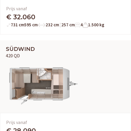
Prijs vanaf
€ 32.060
731 cm
595 cm
232 cm
257 cm
4
1.500 kg
SÜDWIND
420 QD
Prijs vanaf
€ 28.090