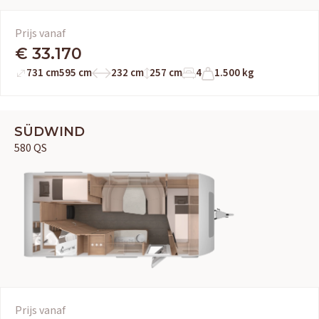
Prijs vanaf
€ 33.170
731 cm
595 cm
232 cm
257 cm
4
1.500 kg
SÜDWIND
580 QS
Prijs vanaf