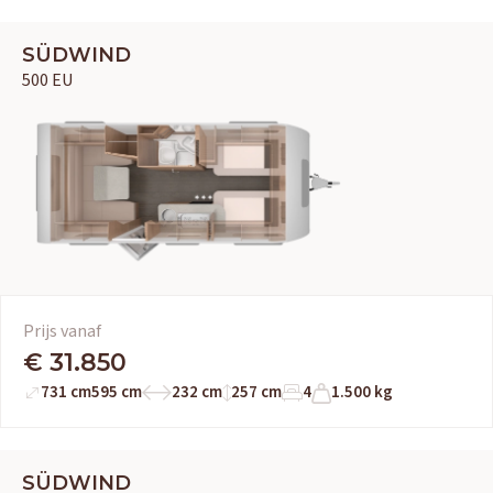
SÜDWIND
500 EU
Prijs vanaf
€ 31.850
731 cm
595 cm
232 cm
257 cm
4
1.500 kg
SÜDWIND