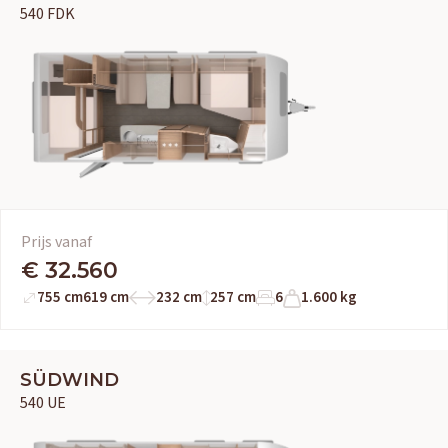
540 FDK
Prijs vanaf
€ 32.560
755 cm
619 cm
232 cm
257 cm
6
1.600 kg
SÜDWIND
540 UE