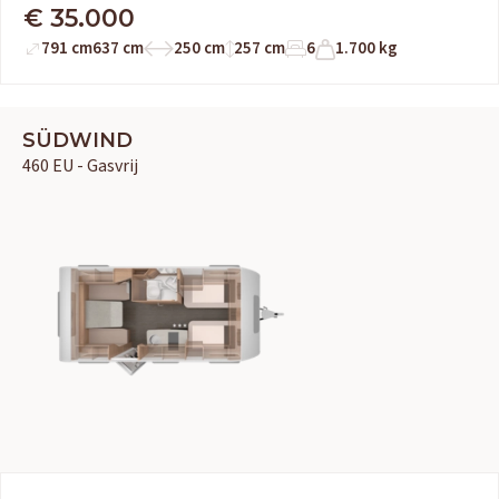
€ 35.000
791 cm
637 cm
250 cm
257 cm
6
1.700 kg
SÜDWIND
460 EU - Gasvrij