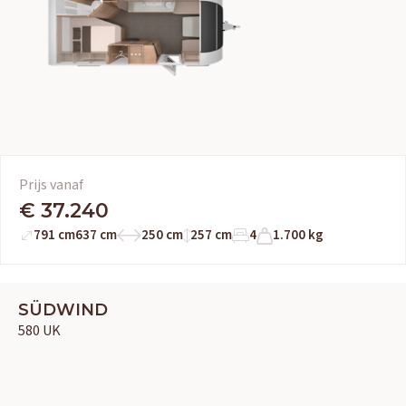
Prijs vanaf
€ 37.240
791 cm
637 cm
250 cm
257 cm
4
1.700 kg
SÜDWIND
580 UK