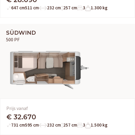
647 cm
511 cm
232 cm
257 cm
3
1.300 kg
OUD GASTEL
SÜDWIND
Adria
Eriba
Hymer
Knaus
500 PF
HERPEN
Adria
Bürstner
Caravelair
Easy Caravanning
Eura Mobil
Prijs vanaf
€ 32.670
731 cm
595 cm
232 cm
257 cm
3
1.500 kg