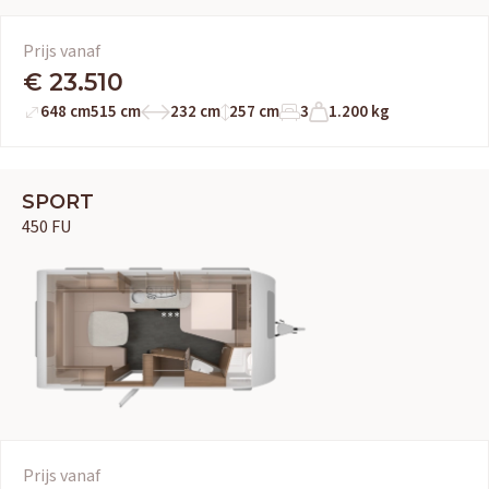
Prijs vanaf
€ 23.510
648 cm
515 cm
232 cm
257 cm
3
1.200 kg
SPORT
450 FU
Prijs vanaf
OUD GASTEL