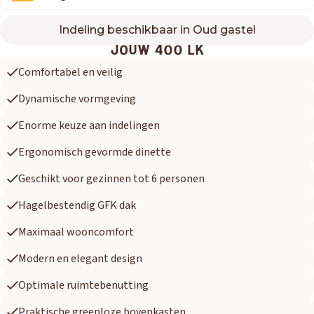
Indeling beschikbaar in Oud gastel
400 LK
JOUW 400 LK
Comfortabel en veilig
Dynamische vormgeving
Enorme keuze aan indelingen
Ergonomisch gevormde dinette
Geschikt voor gezinnen tot 6 personen
Hagelbestendig GFK dak
Maximaal wooncomfort
Modern en elegant design
Optimale ruimtebenutting
Praktische greeploze bovenkasten