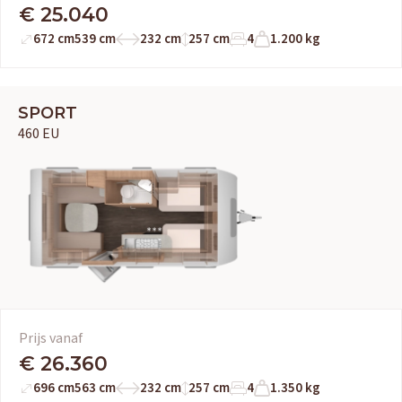
Adria
Eriba
Hymer
Knaus
€ 25.040
672 cm
539 cm
232 cm
257 cm
4
1.200 kg
HERPEN
Adria
Bürstner
Caravelair
Easy Caravanning
SPORT
Eura Mobil
460 EU
Prijs vanaf
€ 26.360
696 cm
563 cm
232 cm
257 cm
4
1.350 kg