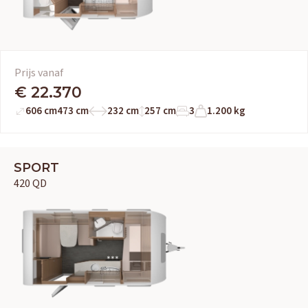
Prijs vanaf
€ 22.370
606 cm
473 cm
232 cm
257 cm
3
1.200 kg
SPORT
420 QD