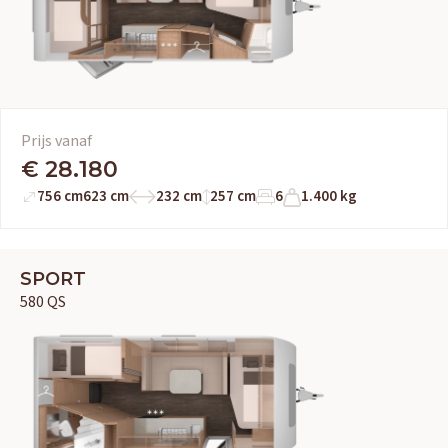
Prijs vanaf
€ 28.180
756 cm
623 cm
232 cm
257 cm
6
1.400 kg
SPORT
580 QS