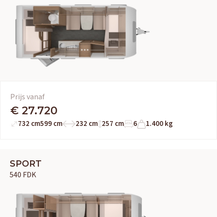
Prijs vanaf
€ 27.720
732 cm
599 cm
232 cm
257 cm
6
1.400 kg
SPORT
540 FDK