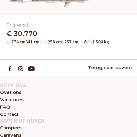
Prijs vanaf
€ 30.770
774 cm
641 cm
250 cm
257 cm
6
1.500 kg
Terug naar boven
OVER ONS
Over ons
Vacatures
FAQ
Contact
KOPEN OF HUREN
Campers
Caravans