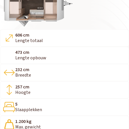
606 cm
Lengte totaal
473 cm
Lengte opbouw
232 cm
Breedte
257 cm
Hoogte
5
Slaapplekken
1.200 kg
Max. gewicht