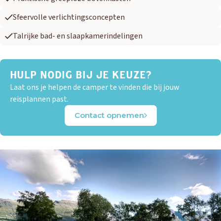
Sfeervolle verlichtingsconcepten
Talrijke bad- en slaapkamerindelingen
HULP NODIG BIJ JE KEUZE?
Laat ons je helpen de camper te vinden die bij jouw
reisplannen past.
Contact opnemen