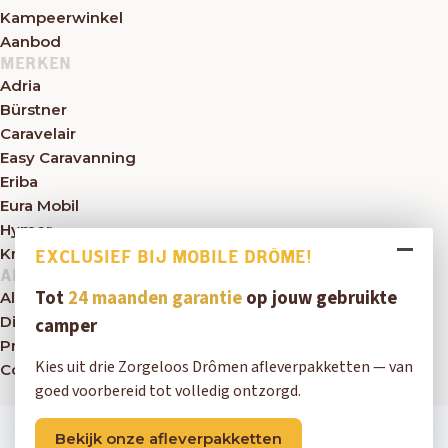
Kampeerwinkel
Aanbod
MERKEN
Adria
Bürstner
Caravelair
Easy Caravanning
Eriba
Eura Mobil
Hymer
Knaus
EXCLUSIEF BIJ MOBILE DRÔME!
ALGEMEEN
Tot
24 maanden garantie
op jouw gebruikte
Algemene voorwaarden
Disclaimer
camper
Privacybeleid
Kies uit drie Zorgeloos Drômen afleverpakketten — van
Contact
goed voorbereid tot volledig ontzorgd.
Copyright © 2026 Mobile Drôme
Bekijk onze afleverpakketten