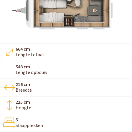
664 cm
Lengte totaal
548 cm
Lengte opbouw
216 cm
Breedte
225 cm
Hoogte
5
Slaapplekken