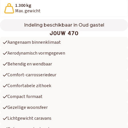
1.300 kg
Max. gewicht
Indeling beschikbaar in Oud gastel
470
JOUW 470
Aangenaam binnenklimaat
Aerodynamisch vormgegeven
Behendig en wendbaar
Comfort-carrosseriedeur
Comfortabele zithoek
Compact formaat
Gezellige woonsfeer
Lichtgewicht caravans