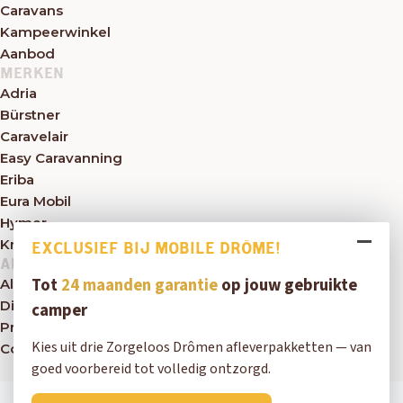
Caravans
Kampeerwinkel
Aanbod
MERKEN
Adria
Bürstner
Caravelair
Easy Caravanning
Eriba
Eura Mobil
Hymer
Knaus
EXCLUSIEF BIJ MOBILE DRÔME!
ALGEMEEN
Tot
24 maanden garantie
op jouw gebruikte
Algemene voorwaarden
Disclaimer
camper
Privacybeleid
Kies uit drie Zorgeloos Drômen afleverpakketten — van
Contact
goed voorbereid tot volledig ontzorgd.