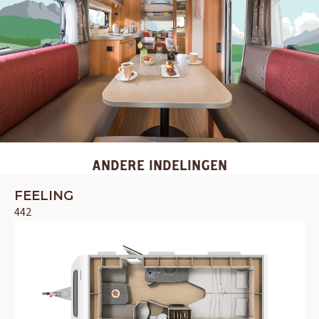
Adria
Eriba
Hymer
Knaus
HERPEN
Adria
Bürstner
Caravelair
Easy Caravanning
Eura Mobil
ANDERE INDELINGEN
FEELING
442