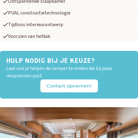
Ontspannende slaapkamer
PUAL constructietechnologie
Tijdloos interieurontwerp
Voorzien van hefdak
HULP NODIG BIJ JE KEUZE?
Laat ons je helpen de camper te vinden die bij jouw
reisplannen past.
Contact opnemen
OUD GASTEL