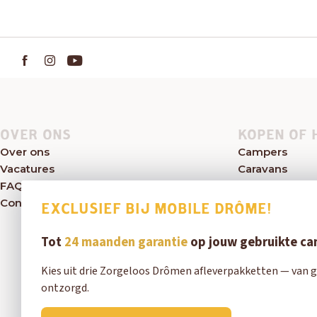
OVER ONS
KOPEN OF 
Over ons
Campers
Vacatures
Caravans
FAQ
Kampeerwink
Contact
Aanbod
EXCLUSIEF BIJ MOBILE DRÔME!
Tot
24 maanden garantie
op jouw gebruikte c
Kies uit drie Zorgeloos Drômen afleverpakketten — van g
ontzorgd.