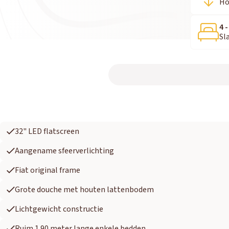
Ho
4 -
Sl
32" LED flatscreen
Aangename sfeerverlichting
Fiat original frame
Grote douche met houten lattenbodem
Lichtgewicht constructie
Ruim 1.90 meter lange enkele bedden