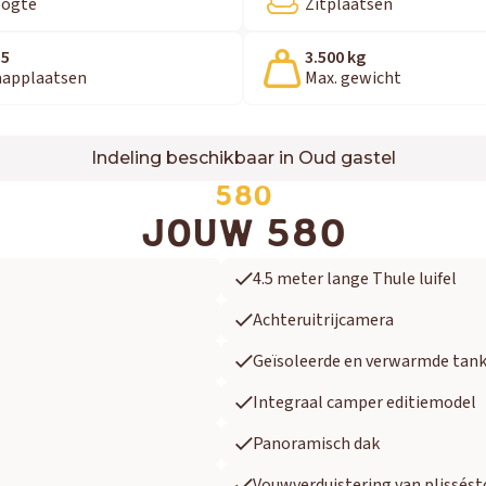
ogte
Zitplaatsen
 5
3.500 kg
aapplaatsen
Max. gewicht
Indeling beschikbaar in Oud gastel
580
JOUW 580
4.5 meter lange Thule luifel
Achteruitrijcamera
Geïsoleerde en verwarmde tan
Integraal camper editiemodel
Panoramisch dak
Vouwverduistering van plissést