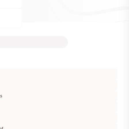
ks
of