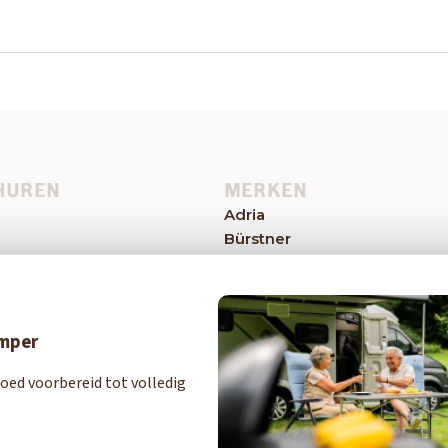
HUREN
MERKEN
Adria
Bürstner
el
Caravelair
Easy Caravanning
Eriba
Eura Mobil
amper
Hymer
oed voorbereid tot volledig
Knaus