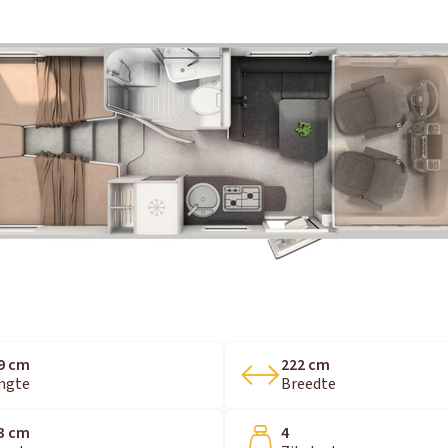
9 cm
222 cm
ngte
Breedte
3 cm
4