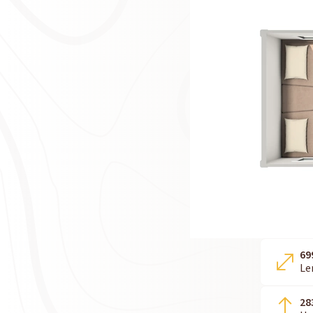
69
Le
28