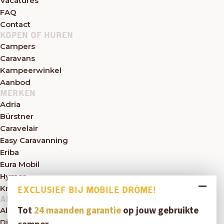
Vacatures
FAQ
Contact
KOPEN OF HUREN
Campers
Caravans
Kampeerwinkel
Aanbod
MERKEN
Adria
Bürstner
Caravelair
Easy Caravanning
Eriba
Eura Mobil
Hymer
Knaus
EXCLUSIEF BIJ MOBILE DRÔME!
ALGEMEEN
Tot
24 maanden garantie
op jouw gebruikte
Algemene voorwaarden
Disclaimer