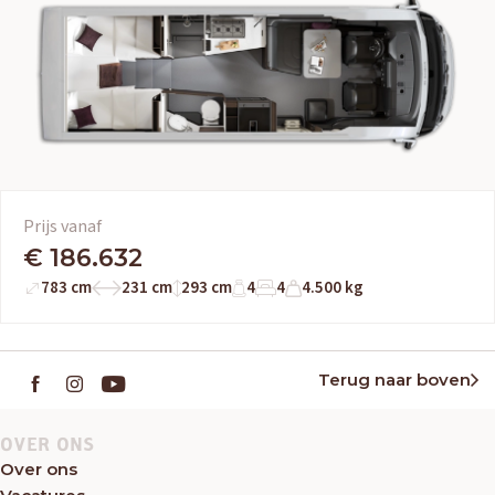
Prijs vanaf
€ 186.632
783 cm
231 cm
293 cm
4
4
4.500 kg
Terug naar boven
OVER ONS
Over ons