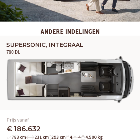
ANDERE INDELINGEN
SUPERSONIC, INTEGRAAL
780 DL
OUD GASTEL
Adria
Eriba
Hymer
Knaus
HERPEN
Prijs vanaf
Adria
Bürstner
Caravelair
Easy Caravanning
€ 186.632
Eura Mobil
783 cm
231 cm
293 cm
4
4
4.500 kg