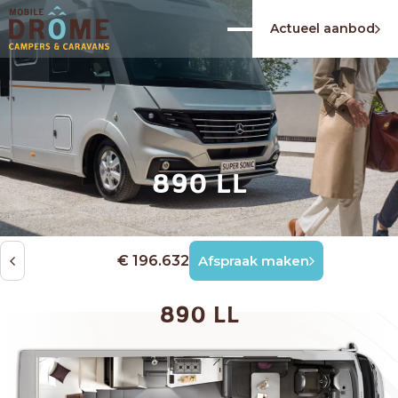
Actueel aanbod
890 LL
€ 196.632
Afspraak maken
890 LL