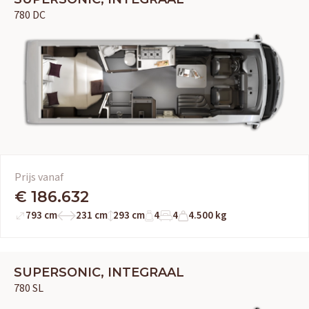
780 DC
Prijs vanaf
€ 186.632
793 cm
231 cm
293 cm
4
4
4.500 kg
SUPERSONIC, INTEGRAAL
780 SL