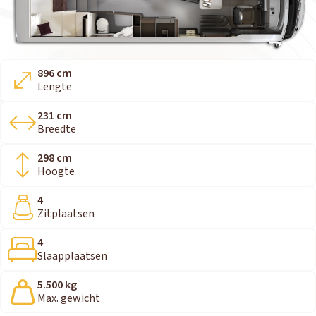
896 cm
Lengte
231 cm
Breedte
298 cm
Hoogte
4
Zitplaatsen
4
Slaapplaatsen
5.500 kg
Max. gewicht