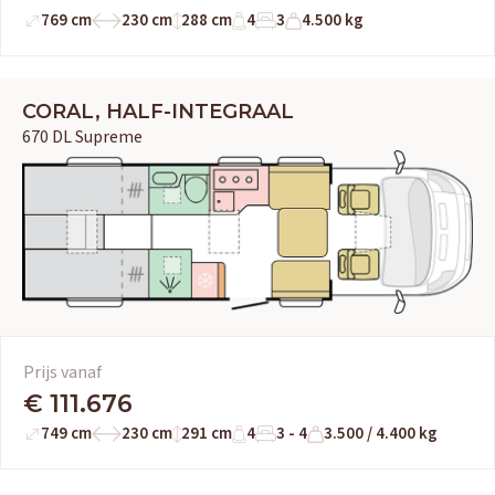
769 cm
230 cm
288 cm
4
3
4.500 kg
CORAL, HALF-INTEGRAAL
670 DL Supreme
Prijs vanaf
€ 111.676
749 cm
230 cm
291 cm
4
3 - 4
3.500 / 4.400 kg