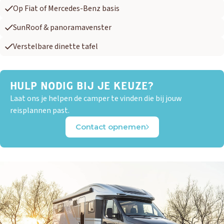
Op Fiat of Mercedes-Benz basis
SunRoof & panoramavenster
Verstelbare dinette tafel
HULP NODIG BIJ JE KEUZE?
Laat ons je helpen de camper te vinden die bij jouw
reisplannen past.
Contact opnemen