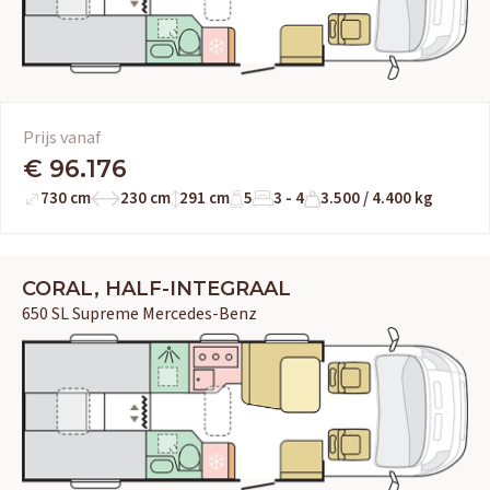
Adria
Eriba
Hymer
Knaus
HERPEN
Adria
Bürstner
Caravelair
Easy Caravanning
Eura Mobil
Prijs vanaf
€ 96.176
730 cm
230 cm
291 cm
5
3 - 4
3.500 / 4.400 kg
CORAL, HALF-INTEGRAAL
650 SL Supreme Mercedes-Benz