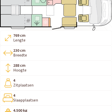
769 cm
Lengte
230 cm
Breedte
288 cm
Hoogte
4
Zitplaatsen
4
Slaapplaatsen
4.500 kg