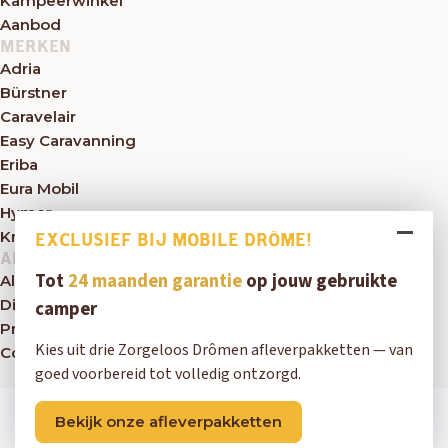
Kampeerwinkel
Aanbod
MERKEN
Adria
Bürstner
Caravelair
Easy Caravanning
Eriba
Eura Mobil
Hymer
Knaus
EXCLUSIEF BIJ MOBILE DRÔME!
ALGEMEEN
Tot
24 maanden garantie
op jouw gebruikte
Algemene voorwaarden
Disclaimer
camper
Privacybeleid
Kies uit drie Zorgeloos Drômen afleverpakketten — van
Contact
goed voorbereid tot volledig ontzorgd.
Copyright © 2026 Mobile Drôme
Bekijk onze afleverpakketten
Exclusief bij Mobile Drôme!