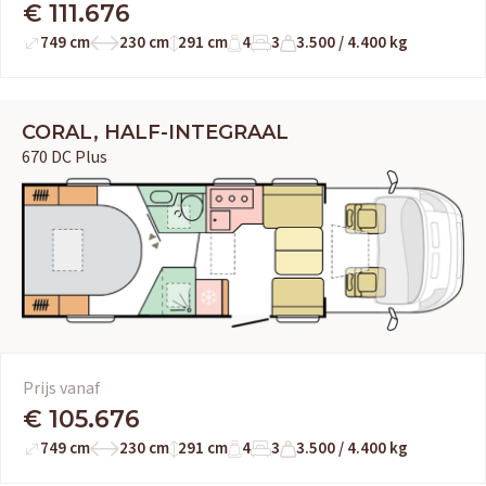
€ 111.676
749 cm
230 cm
291 cm
4
3
3.500 / 4.400 kg
CORAL, HALF-INTEGRAAL
670 DC Plus
Prijs vanaf
€ 105.676
749 cm
230 cm
291 cm
4
3
3.500 / 4.400 kg