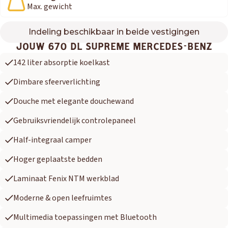
Max. gewicht
Indeling beschikbaar in beide vestigingen
670 DL SUPREME MERCEDES-BENZ
JOUW 670 DL SUPREME MERCEDES-BENZ
142 liter absorptie koelkast
Dimbare sfeerverlichting
Douche met elegante douchewand
Gebruiksvriendelijk controlepaneel
Half-integraal camper
Hoger geplaatste bedden
Laminaat Fenix NTM werkblad
Moderne & open leefruimtes
Multimedia toepassingen met Bluetooth