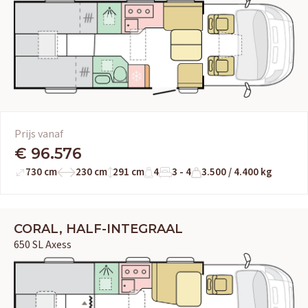
Prijs vanaf
€ 96.576
730 cm
230 cm
291 cm
4
3 - 4
3.500 / 4.400 kg
CORAL, HALF-INTEGRAAL
650 SL Axess
OUD GASTEL