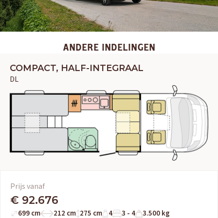
OUD GASTEL
ANDERE INDELINGEN
Adria
Eriba
Hymer
Knaus
COMPACT, HALF-INTEGRAAL
DL
HERPEN
Adria
Bürstner
Caravelair
Easy Caravanning
Eura Mobil
Prijs vanaf
€ 92.676
699 cm
212 cm
275 cm
4
3 - 4
3.500 kg