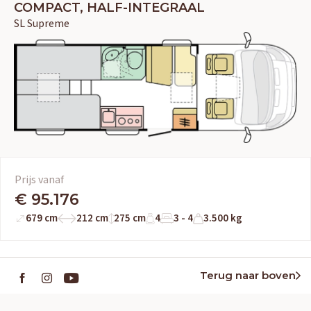
COMPACT, HALF-INTEGRAAL
SL Supreme
Prijs vanaf
€ 95.176
679 cm
212 cm
275 cm
4
3 - 4
3.500 kg
Terug naar boven