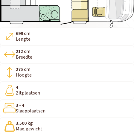
699 cm
Lengte
212 cm
Breedte
275 cm
Hoogte
4
Zitplaatsen
3 - 4
Slaapplaatsen
3.500 kg
Max. gewicht