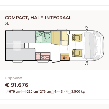
COMPACT, HALF-INTEGRAAL
SL
Prijs vanaf
€ 91.676
679 cm
212 cm
275 cm
4
3 - 4
3.500 kg