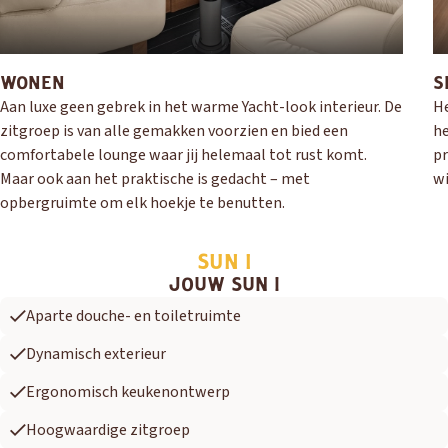
WONEN
S
Aan luxe geen gebrek in het warme Yacht-look interieur. De
He
zitgroep is van alle gemakken voorzien en bied een
he
comfortabele lounge waar jij helemaal tot rust komt.
pr
Maar ook aan het praktische is gedacht – met
wi
opbergruimte om elk hoekje te benutten.
SUN I
JOUW SUN I
Aparte douche- en toiletruimte
Dynamisch exterieur
Ergonomisch keukenontwerp
Hoogwaardige zitgroep