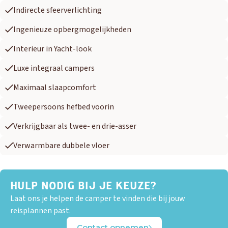
Indirecte sfeerverlichting
Ingenieuze opbergmogelijkheden
Interieur in Yacht-look
OUD GASTEL
Luxe integraal campers
Adria
Eriba
Hymer
Knaus
Maximaal slaapcomfort
Tweepersoons hefbed voorin
HERPEN
Adria
Bürstner
Caravelair
Easy Caravanning
Verkrijgbaar als twee- en drie-asser
Eura Mobil
Verwarmbare dubbele vloer
HULP NODIG BIJ JE KEUZE?
Laat ons je helpen de camper te vinden die bij jouw
reisplannen past.
Contact opnemen