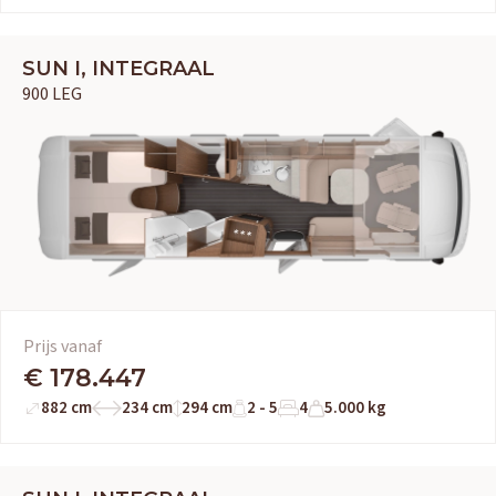
SUN I, INTEGRAAL
900 LEG
Prijs vanaf
€ 178.447
882 cm
234 cm
294 cm
2 - 5
4
5.000 kg