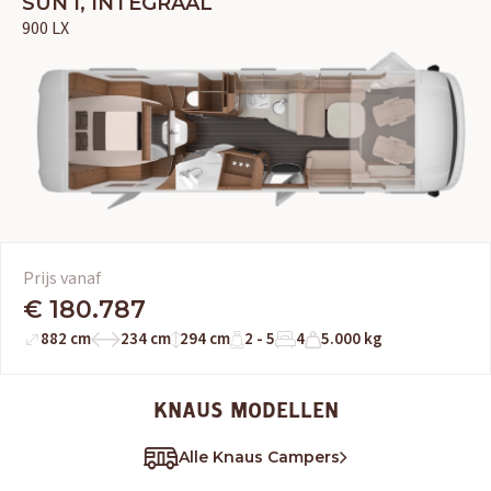
SUN I, INTEGRAAL
900 LX
Prijs vanaf
€ 180.787
882 cm
234 cm
294 cm
2 - 5
4
5.000 kg
KNAUS MODELLEN
Alle Knaus Campers