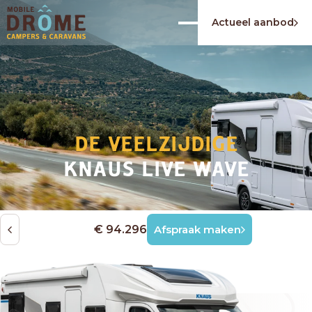
Actueel aanbod
DE VEELZIJDIGE
KNAUS LIVE WAVE
€ 94.296
Afspraak maken