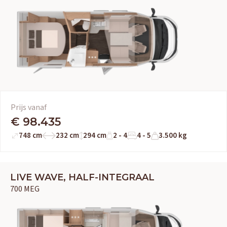
Prijs vanaf
€ 98.435
748 cm
232 cm
294 cm
2 - 4
4 - 5
3.500 kg
LIVE WAVE, HALF-INTEGRAAL
700 MEG