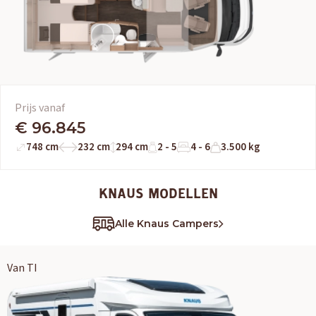
Prijs vanaf
€ 96.845
748 cm
232 cm
294 cm
2 - 5
4 - 6
3.500 kg
KNAUS MODELLEN
Alle Knaus Campers
Van TI