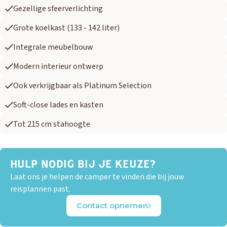
Gezellige sfeerverlichting
Grote koelkast (133 - 142 liter)
Integrale meubelbouw
Modern interieur ontwerp
Ook verkrijgbaar als Platinum Selection
Soft-close lades en kasten
Tot 215 cm stahoogte
OUD GASTEL
Adria
Eriba
Hymer
Knaus
HULP NODIG BIJ JE KEUZE?
Laat ons je helpen de camper te vinden die bij jouw
reisplannen past.
HERPEN
Contact opnemen
Adria
Bürstner
Caravelair
Easy Caravanning
Eura Mobil