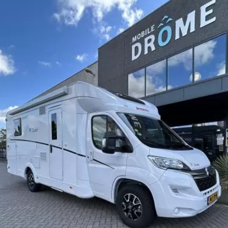
OUD GASTEL
Adria
Eriba
Hymer
Knaus
HERPEN
Adria
Bürstner
Caravelair
Easy Caravanning
Eura Mobil