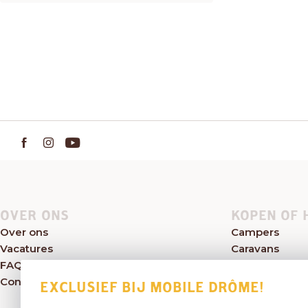
OVER ONS
KOPEN OF 
Over ons
Campers
Vacatures
Caravans
FAQ
Kampeerwink
Contact
Aanbod
EXCLUSIEF BIJ MOBILE DRÔME!