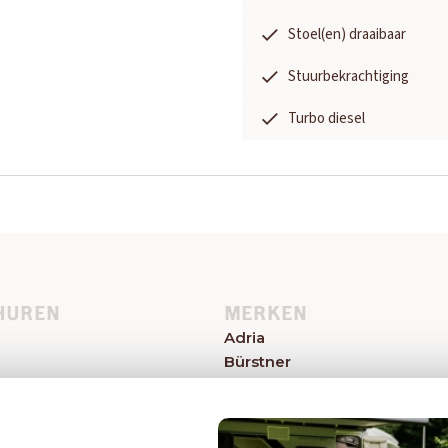
Stoel(en) draaibaar
Stuurbekrachtiging
Turbo diesel
HUREN
MERKEN
Adria
Bürstner
el
Caravelair
Easy Caravanning
Eriba