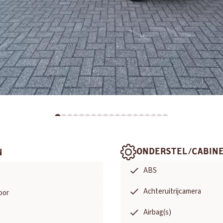
ONDERSTEL/CABIN
N
ABS
Achteruitrijcamera
oor
Airbag(s)