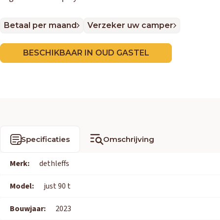
Betaal per maand
Verzeker uw camper
BESCHIKBAAR IN OUD GASTEL
Specificaties
Omschrijving
Merk:
dethleffs
Model:
just 90 t
Bouwjaar:
2023