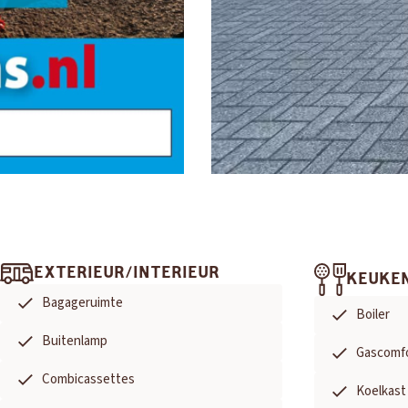
EXTERIEUR/INTERIEUR
KEUKE
Bagageruimte
Boiler
Buitenlamp
Gascomf
Combicassettes
Koelkast