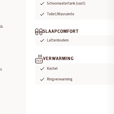
Schoonwatertank (vast)
Toilet/Wasruimte
sb.
SLAAPCOMFORT
Lattenbodem
VERWARMING
Kachel
ls
Ringverwarming