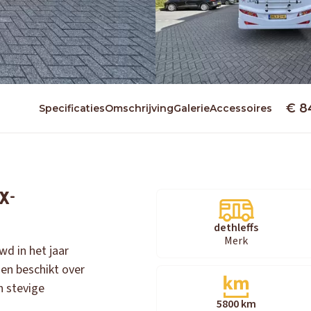
€ 8
Specificaties
Omschrijving
Galerie
Accessoires
X-
dethleffs
Merk
wd in het jaar
en beschikt over
n stevige
5800 km