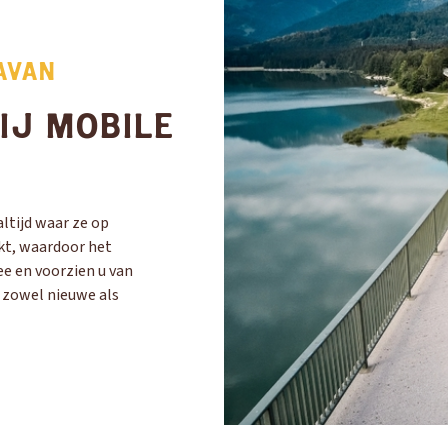
AVAN
IJ MOBILE
ltijd waar ze op
kt, waardoor het
ee en voorzien u van
n zowel nieuwe als