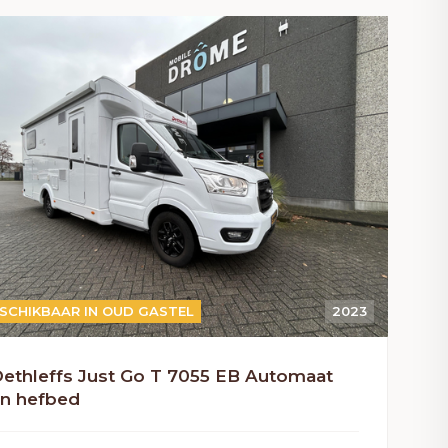
UTOMAAT
SCHIKBAAR IN OUD GASTEL
2023
ethleffs Just Go T 7055 EB Automaat
n hefbed