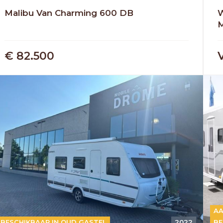
Malibu Van Charming 600 DB
W
€ 82.500
OUD GASTEL
Adria
Eriba
Hymer
Knaus
AA
BESCHIKBAAR IN OUD GASTEL
2022
BE