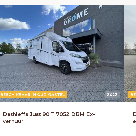
HANDGESCHAKELD
BESCHIKBAAR IN OUD GASTEL
2023
A
BE
Dethleffs Just 90 T 7052 DBM Ex-
D
verhuur
e