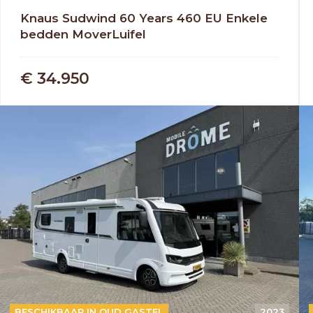
Knaus Sudwind 60 Years 460 EU Enkele
bedden MoverLuifel
€ 34.950
AUTOMAAT
BESCHIKBAAR IN OUD GASTEL
2023