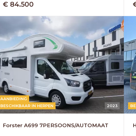
€ 84.500
AANBIEDING
AUTOMAAT
BESCHIKBAAR IN HERPEN
2023
A
BE
Forster A699 7PERSOONS/AUTOMAAT
H