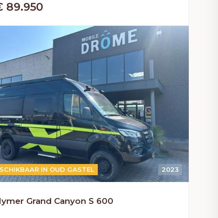
€ 89.950
UTOMAAT
SCHIKBAAR IN OUD GASTEL
2023
ymer Grand Canyon S 600