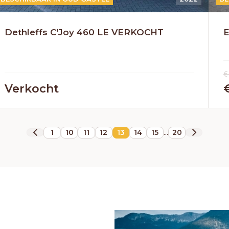
HERPEN
Dethleffs C'Joy 460 LE VERKOCHT
E
Adria
Bürstner
Caravelair
Easy Caravanning
Eura Mobil
€
Verkocht
...
1
10
11
12
13
14
15
20