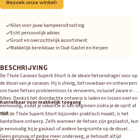
Bezoek onze winkel
Alles voor jouw kampeeruitrusting
Echt persoonlijk advies
Groot en overzichtelijk assortiment
Makkelijk bereikbaar in Oud-Gastel en Herpen
OUD GASTEL
Adria
Eriba
Hymer
Knaus
BESCHRIJVING
De Thule Caravan Superb Short is de ideale fietsendrager voor op
de dissel van je caravan. Hij is stevig, betrouwbaar en ontworpen
HERPEN
om twee fietsen probleemloos te vervoeren, inclusief zware e-
Adria
Bürstner
Caravelair
Easy Caravanning
bikes. Dankzij het doordachte ontwerp is laden en lossen snel en
Eura Mobil
Kantelbaar voor makkelijk toegang
eenvoudig, zodat je vakantie al kan beginnen zodra je de oprit af
rijdt.
Wat de Thule Superb Short bijzonder praktisch maakt, is het
kantelbare ontwerp. Zelfs wanneer de fietsen zijn geplaatst, kun
je eenvoudig bij je gaskast of andere bergruimte op de dissel.
Geen gesjouw of gedoe meer onderweg, je behoudt altijd