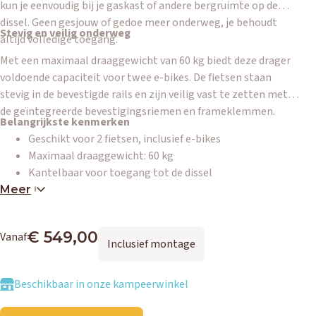
kun je eenvoudig bij je gaskast of andere bergruimte op de
dissel. Geen gesjouw of gedoe meer onderweg, je behoudt
Stevig en veilig onderweg
altijd volledige toegang.
Met een maximaal draaggewicht van 60 kg biedt deze drager
voldoende capaciteit voor twee e-bikes. De fietsen staan
stevig in de bevestigde rails en zijn veilig vast te zetten met
de geïntegreerde bevestigingsriemen en frameklemmen.
Belangrijkste kenmerken
Geschikt voor 2 fietsen, inclusief e-bikes
Maximaal draaggewicht: 60 kg
Kantelbaar voor toegang tot de dissel
Stevig en robuust ontwerp
Meer
Snel en eenvoudig te laden en vast te zetten
€ 549,00
Vanaf
Inclusief montage
Beschikbaar in onze kampeerwinkel