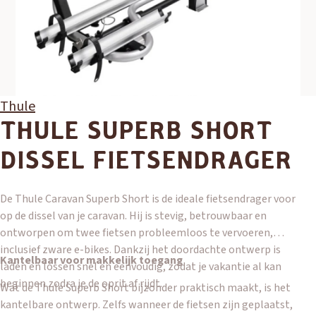
Thule
THULE SUPERB SHORT
DISSEL FIETSENDRAGER
De Thule Caravan Superb Short is de ideale fietsendrager voor
op de dissel van je caravan. Hij is stevig, betrouwbaar en
ontworpen om twee fietsen probleemloos te vervoeren,
inclusief zware e-bikes. Dankzij het doordachte ontwerp is
Kantelbaar voor makkelijk toegang
laden en lossen snel en eenvoudig, zodat je vakantie al kan
beginnen zodra je de oprit af rijdt.
Wat de Thule Superb Short bijzonder praktisch maakt, is het
kantelbare ontwerp. Zelfs wanneer de fietsen zijn geplaatst,