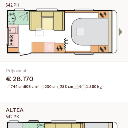
542 PH
Prijs vanaf
€ 28.170
744 cm
606 cm
230 cm
258 cm
4
1.500 kg
ALTEA
542 PK