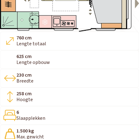
760 cm
Lengte totaal
625 cm
Lengte opbouw
230 cm
Breedte
258 cm
Hoogte
6
Slaapplekken
1.500 kg
Max. gewicht