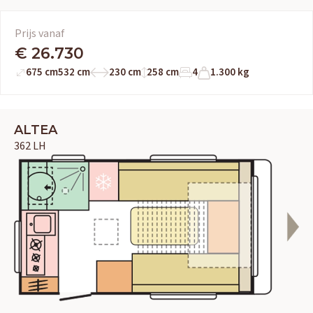
Prijs vanaf
€ 26.730
675 cm
532 cm
230 cm
258 cm
4
1.300 kg
ALTEA
362 LH