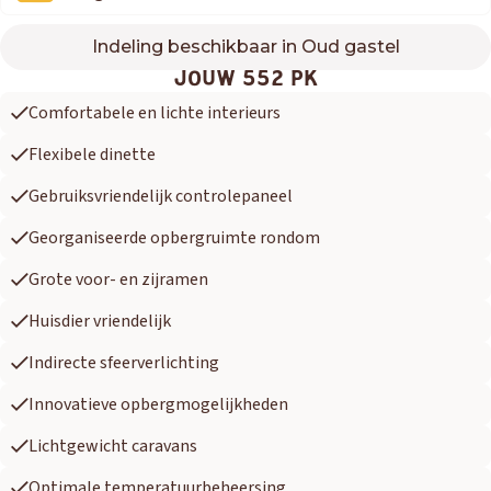
Indeling beschikbaar in Oud gastel
552 PK
JOUW 552 PK
Comfortabele en lichte interieurs
Flexibele dinette
Gebruiksvriendelijk controlepaneel
Georganiseerde opbergruimte rondom
Grote voor- en zijramen
Huisdier vriendelijk
Indirecte sfeerverlichting
Innovatieve opbergmogelijkheden
Lichtgewicht caravans
Optimale temperatuurbeheersing