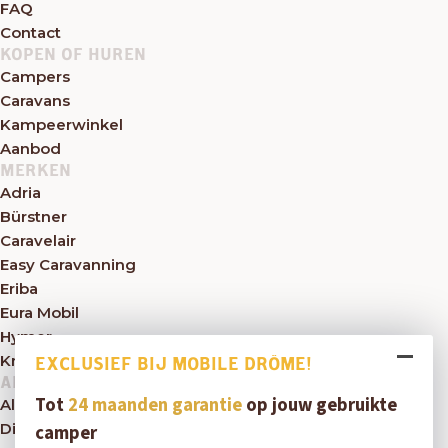
FAQ
Contact
KOPEN OF HUREN
Campers
Caravans
Kampeerwinkel
Aanbod
MERKEN
Adria
Bürstner
Caravelair
Easy Caravanning
Eriba
Eura Mobil
Hymer
Knaus
EXCLUSIEF BIJ MOBILE DRÔME!
ALGEMEEN
Tot
24 maanden garantie
op jouw gebruikte
Algemene voorwaarden
Disclaimer
camper