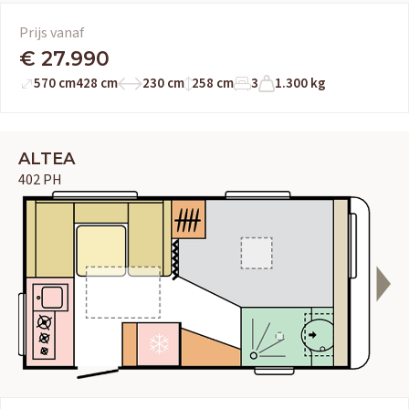
Prijs vanaf
€ 27.990
570 cm
428 cm
230 cm
258 cm
3
1.300 kg
ALTEA
402 PH