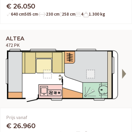
€ 26.050
640 cm
505 cm
230 cm
258 cm
4
1.300 kg
ALTEA
472 PK
Prijs vanaf
€ 26.960