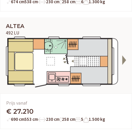
674 cm
538 cm
230 cm
258 cm
6
1.300 kg
ALTEA
492 LU
Prijs vanaf
€ 27.210
690 cm
553 cm
230 cm
258 cm
5
1.500 kg