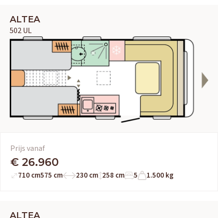
ALTEA
502 UL
Prijs vanaf
€ 26.960
710 cm
575 cm
230 cm
258 cm
5
1.500 kg
ALTEA