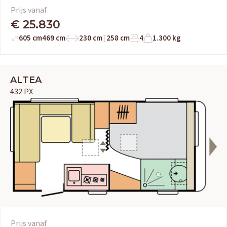
Prijs vanaf
OUD GASTEL
€ 25.830
Adria
Eriba
Hymer
Knaus
605 cm
469 cm
230 cm
258 cm
4
1.300 kg
HERPEN
Adria
Bürstner
Caravelair
Easy Caravanning
ALTEA
432 PX
Eura Mobil
Prijs vanaf