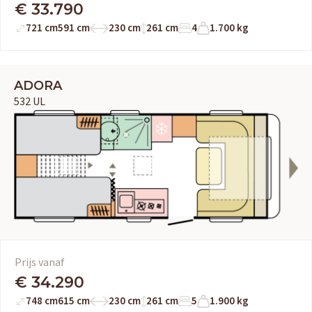
€ 33.790
721 cm
591 cm
230 cm
261 cm
4
1.700 kg
OUD GASTEL
Adria
Eriba
Hymer
Knaus
ADORA
HERPEN
532 UL
Adria
Bürstner
Caravelair
Easy Caravanning
Eura Mobil
Prijs vanaf
€ 34.290
748 cm
615 cm
230 cm
261 cm
5
1.900 kg