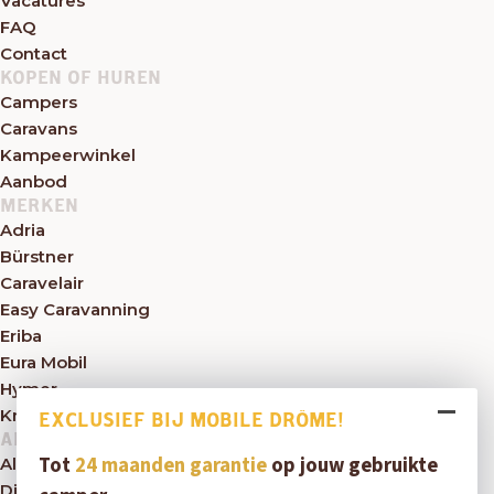
Vacatures
FAQ
Contact
KOPEN OF HUREN
Campers
Caravans
Kampeerwinkel
Aanbod
MERKEN
Adria
Bürstner
Caravelair
Easy Caravanning
Eriba
Eura Mobil
Hymer
Knaus
EXCLUSIEF BIJ MOBILE DRÔME!
ALGEMEEN
Tot
24 maanden garantie
op jouw gebruikte
Algemene voorwaarden
Disclaimer