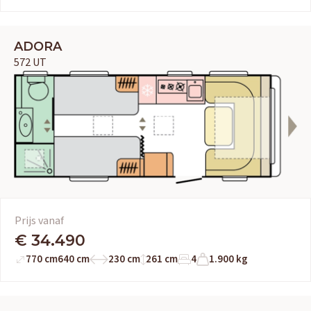
ADORA
572 UT
Prijs vanaf
€ 34.490
770 cm
640 cm
230 cm
261 cm
4
1.900 kg