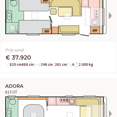
Prijs vanaf
€ 37.920
820 cm
686 cm
246 cm
261 cm
4
2.000 kg
ADORA
613 UT