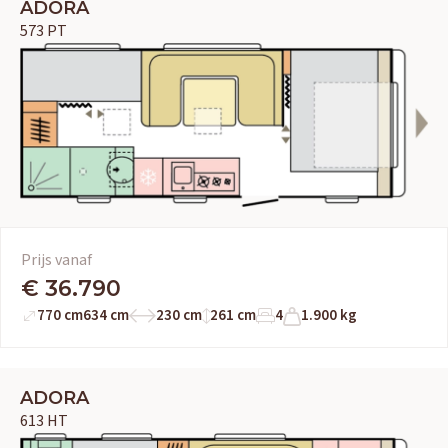
ADORA
573 PT
Prijs vanaf
€ 36.790
770 cm
634 cm
230 cm
261 cm
4
1.900 kg
ADORA
613 HT