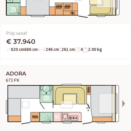
Prijs vanaf
€ 37.940
820 cm
686 cm
246 cm
261 cm
4
2.00 kg
ADORA
673 PK