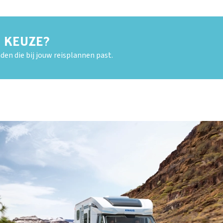
E KEUZE?
den die bij jouw reisplannen past.
OUD GASTEL
Adria
Eriba
Hymer
Knaus
HERPEN
Adria
Bürstner
Caravelair
Easy Caravanning
Eura Mobil