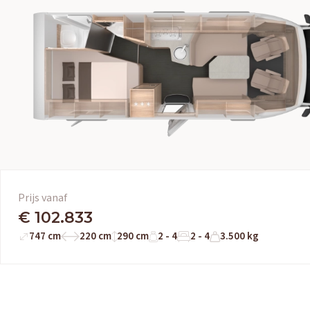
Prijs vanaf
€ 102.833
747 cm
220 cm
290 cm
2 - 4
2 - 4
3.500 kg