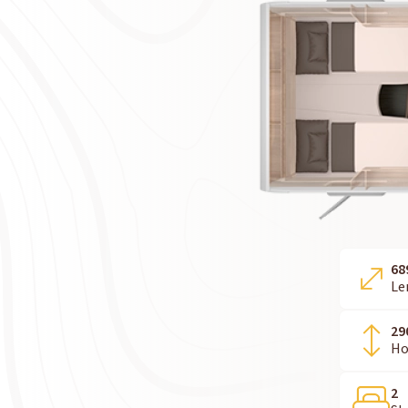
68
Le
29
Ho
2