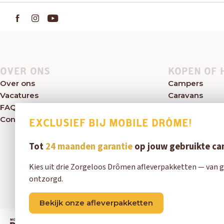
OVER ONS
KOPEN OF 
Over ons
Campers
Vacatures
Caravans
FAQ
Kampeerwink
Contact
Aanbod
EXCLUSIEF BIJ MOBILE DRÔME!
Tot
24 maanden garantie
op jouw gebruikte c
Kies uit drie Zorgeloos Drômen afleverpakketten — van g
ontzorgd.
Bekijk onze afleverpakketten
Exclusief bij Mobile Drôme!