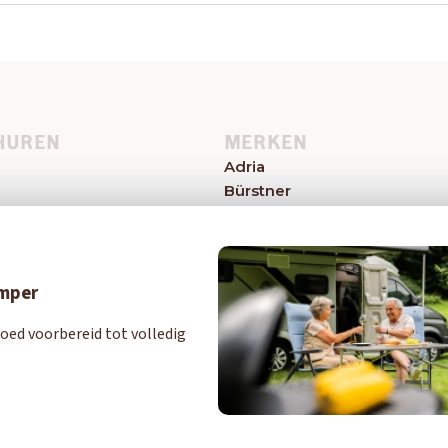
HUREN
MERKEN
Adria
Bürstner
el
Caravelair
Easy Caravanning
Eriba
Eura Mobil
amper
Hymer
oed voorbereid tot volledig
Knaus