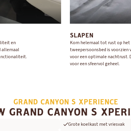
Adria
Eriba
Hymer
Knaus
HERPEN
Adria
Bürstner
Caravelair
Easy Caravanning
Eura Mobil
SLAPEN
liteit en
Kom helemaal tot rust op het 
d allemaal
tweepersoonsbed is voorzien v
ctionaliteit.
voor een optimale nachtrust. 
voor een sfeervol geheel.
GRAND CANYON S XPERIENCE
 GRAND CANYON S XPER
Grote koelkast met vriesvak