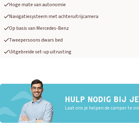
Hoge mate van autonomie
Navigatiesysteem met achteruitrijcamera
Op basis van Mercedes-Benz
Tweepersoons dwars bed
Uitgebreide set-up uitrusting
HULP NODIG BIJ J
Laat ons je helpen de camper te vin