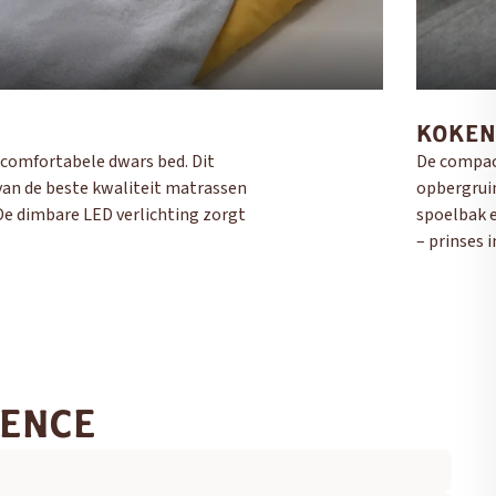
KOKEN
comfortabele dwars bed. Dit
De compact
an de beste kwaliteit matrassen
opbergruim
De dimbare LED verlichting zorgt
spoelbak e
– prinses i
IENCE