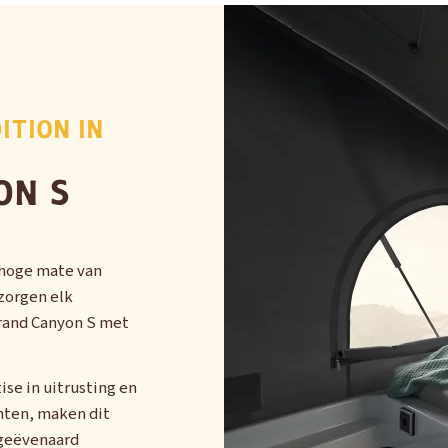
ITION IN
ON S
n hoge mate van
zorgen elk
Grand Canyon S met
ise in uitrusting en
enten, maken dit
ngeëvenaard