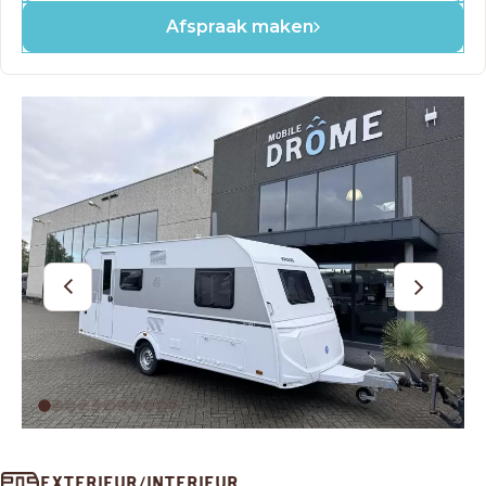
Afspraak maken
OUD GASTEL
Adria
Eriba
Hymer
Knaus
HERPEN
Adria
Bürstner
Caravelair
Easy Caravanning
Eura Mobil
EXTERIEUR/INTERIEUR