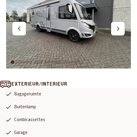
EXTERIEUR/INTERIEUR
Bagageruimte
OUD GASTEL
Buitenlamp
Adria
Eriba
Hymer
Knaus
Combicassettes
HERPEN
Garage