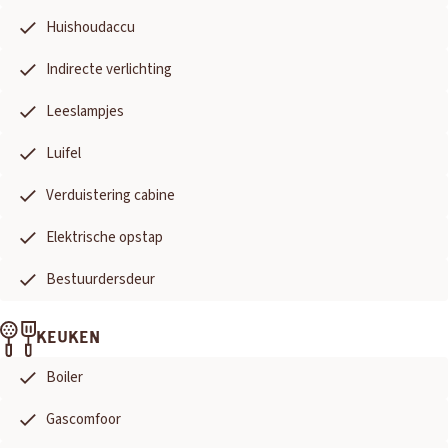
Adria
Bürstner
Caravelair
Easy Caravanning
Eura Mobil
Huishoudaccu
Indirecte verlichting
Leeslampjes
Luifel
Verduistering cabine
Elektrische opstap
Bestuurdersdeur
KEUKEN
Boiler
Gascomfoor