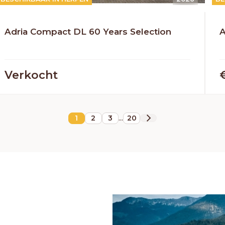
HERPEN
Adria
Bürstner
Caravelair
Easy Caravanning
Eura Mobil
Adria Compact DL 60 Years Selection
A
Verkocht
...
1
2
3
20