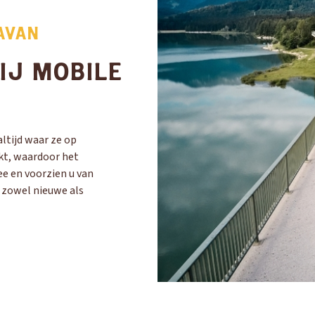
AVAN
IJ MOBILE
ltijd waar ze op
kt, waardoor het
ee en voorzien u van
n zowel nieuwe als