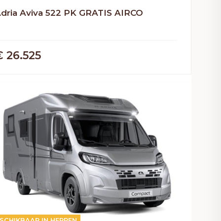
dria Aviva 522 PK GRATIS AIRCO
€ 26.525
UTOMAAT
SCHIKBAAR IN HERPEN
2026