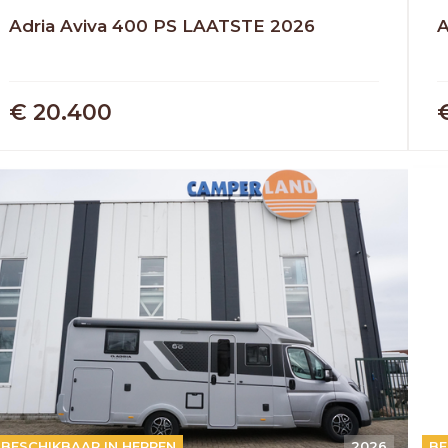
Adria Aviva 400 PS LAATSTE 2026
A
€ 20.400
OUD GASTEL
Adria
Eriba
Hymer
Knaus
AUTOMAAT
BESCHIKBAAR IN HERPEN
2026
A
BE