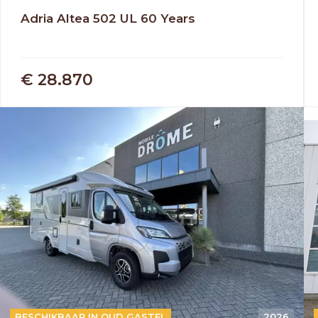
Adria Altea 502 UL 60 Years
€ 28.870
AUTOMAAT
BESCHIKBAAR IN OUD GASTEL
2026