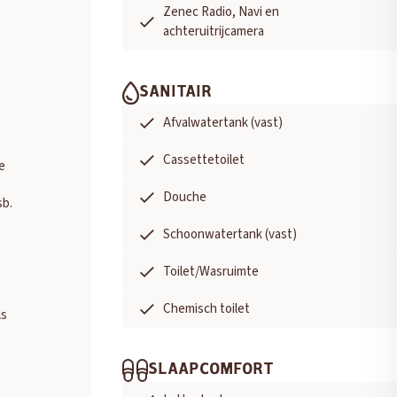
Zenec Radio, Navi en
achteruitrijcamera
SANITAIR
Afvalwatertank (vast)
Cassettetoilet
e
Douche
sb.
Schoonwatertank (vast)
Toilet/Wasruimte
Chemisch toilet
ls
SLAAPCOMFORT