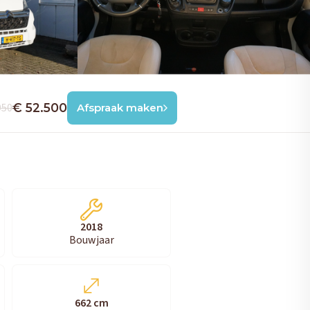
950
€ 52.500
Afspraak maken
2018
Bouwjaar
662 cm