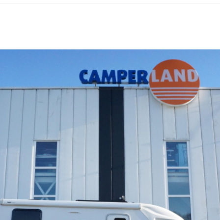
OUD GASTEL
Adria
Eriba
Hymer
Knaus
HERPEN
Adria
Bürstner
Caravelair
Easy Caravanning
Eura Mobil