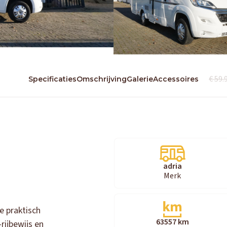
€ 59.
Specificaties
Omschrijving
Galerie
Accessoires
adria
Merk
e praktisch
63557 km
ijbewijs en