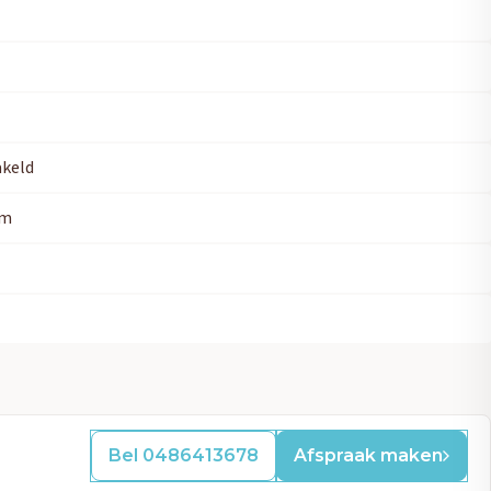
keld
km
Bel 0486413678
Afspraak maken