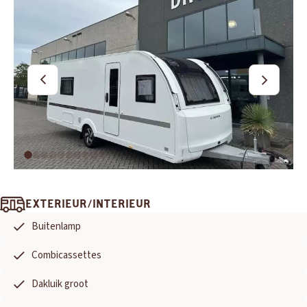
OUD GASTEL
Adria
Eriba
Hymer
Knaus
HERPEN
Adria
Bürstner
Caravelair
Easy Caravanning
EXTERIEUR/INTERIEUR
Eura Mobil
Buitenlamp
Combicassettes
Dakluik groot