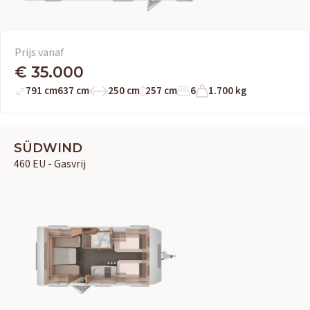
Prijs vanaf
€ 35.000
791 cm
637 cm
250 cm
257 cm
6
1.700 kg
SÜDWIND
460 EU - Gasvrij