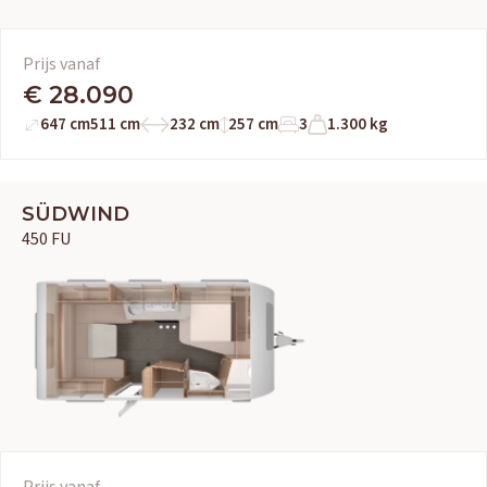
Prijs vanaf
€ 28.090
OUD GASTEL
647 cm
511 cm
232 cm
257 cm
3
1.300 kg
Adria
Eriba
Hymer
Knaus
HERPEN
SÜDWIND
Adria
Bürstner
Caravelair
Easy Caravanning
450 FU
Eura Mobil
Prijs vanaf