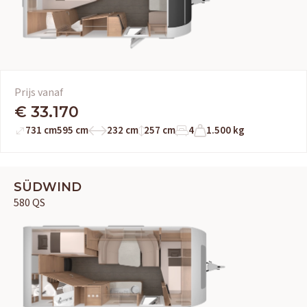
Prijs vanaf
€ 33.170
731 cm
595 cm
232 cm
257 cm
4
1.500 kg
SÜDWIND
580 QS