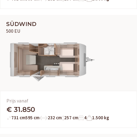
SÜDWIND
500 EU
Prijs vanaf
€ 31.850
731 cm
595 cm
232 cm
257 cm
4
1.500 kg