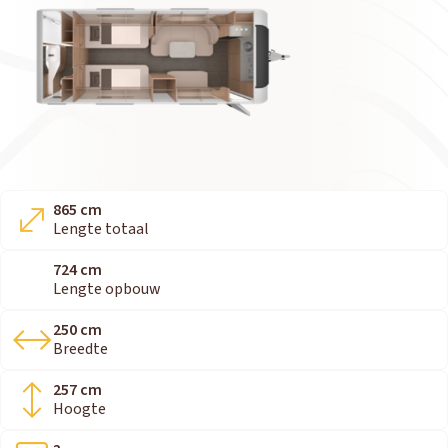
865 cm
Lengte totaal
724 cm
Lengte opbouw
250 cm
Breedte
257 cm
Hoogte