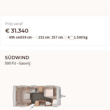
Prijs vanaf
€ 31.340
695 cm
559 cm
232 cm
257 cm
4
1.500 kg
SÜDWIND
500 FU - Gasvrij