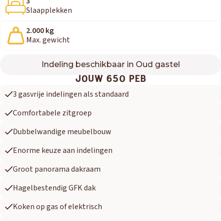
3
Slaapplekken
2.000 kg
Max. gewicht
Indeling beschikbaar in Oud gastel
650 PEB
JOUW 650 PEB
3 gasvrije indelingen als standaard
Comfortabele zitgroep
Dubbelwandige meubelbouw
Enorme keuze aan indelingen
Groot panorama dakraam
Hagelbestendig GFK dak
Koken op gas of elektrisch