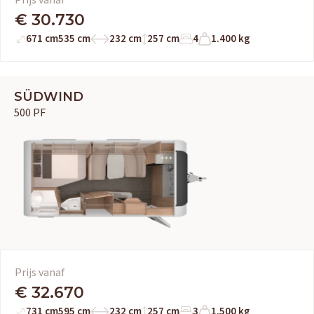
€ 30.730
671 cm
535 cm
232 cm
257 cm
4
1.400 kg
SÜDWIND
500 PF
Prijs vanaf
€ 32.670
731 cm
595 cm
232 cm
257 cm
3
1.500 kg