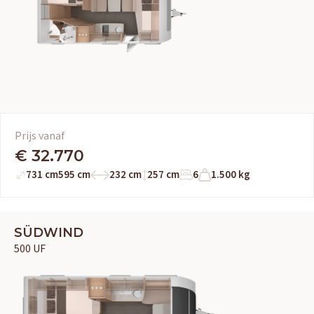
Prijs vanaf
€ 32.770
731 cm
595 cm
232 cm
257 cm
6
1.500 kg
SÜDWIND
500 UF