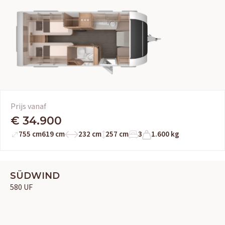
Prijs vanaf
€ 34.900
755 cm
619 cm
232 cm
257 cm
3
1.600 kg
SÜDWIND
580 UF