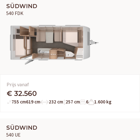
SÜDWIND
540 FDK
Prijs vanaf
€ 32.560
755 cm
619 cm
232 cm
257 cm
6
1.600 kg
SÜDWIND
540 UE