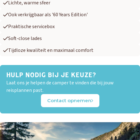
Lichte, warme sfeer
Ook verkrijgbaar als '60 Years Edition'
Praktische servicebox
Soft-close lades
Tijdloze kwaliteit en maximaal comfort
HULP NODIG BIJ JE KEUZE?
Laat ons je helpen de camper te vinden die bij jouw
reisplannen past.
Contact opnemen