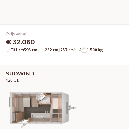
Prijs vanaf
€ 32.060
731 cm
595 cm
232 cm
257 cm
4
1.500 kg
SÜDWIND
420 QD