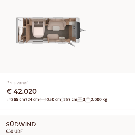
Prijs vanaf
€ 42.020
865 cm
724 cm
250 cm
257 cm
3
2.000 kg
SÜDWIND
650 UDF