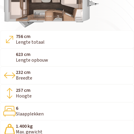
756 cm
Lengte totaal
623 cm
Lengte opbouw
232 cm
Breedte
257 cm
Hoogte
6
Slaapplekken
1.400 kg
Max. gewicht