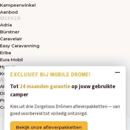
Kampeerwinkel
Aanbod
MERKEN
Adria
Bürstner
Caravelair
Easy Caravanning
Eriba
Eura Mobil
Hymer
Knaus
EXCLUSIEF BIJ MOBILE DRÔME!
ALGEMEEN
Tot
24 maanden garantie
op jouw gebruikte
Algemene voorwaarden
Disclaimer
camper
Privacybeleid
Kies uit drie Zorgeloos Drômen afleverpakketten — van
Contact
goed voorbereid tot volledig ontzorgd.
Copyright © 2026 Mobile Drôme
Bekijk onze afleverpakketten