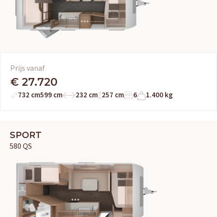
Prijs vanaf
€ 27.720
732 cm
599 cm
232 cm
257 cm
6
1.400 kg
SPORT
580 QS