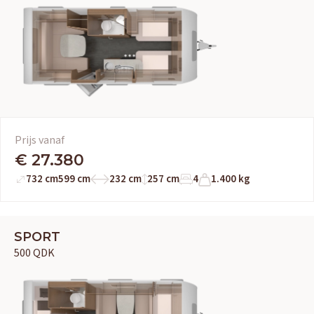
Prijs vanaf
€ 27.380
732 cm
599 cm
232 cm
257 cm
4
1.400 kg
SPORT
500 QDK