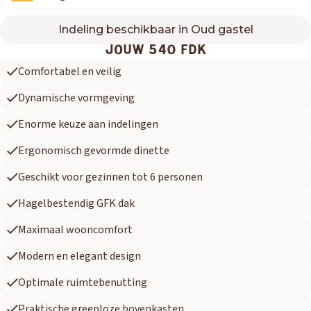
Indeling beschikbaar in Oud gastel
540 FDK
JOUW 540 FDK
Comfortabel en veilig
Dynamische vormgeving
Enorme keuze aan indelingen
Ergonomisch gevormde dinette
Geschikt voor gezinnen tot 6 personen
Hagelbestendig GFK dak
Maximaal wooncomfort
Modern en elegant design
Optimale ruimtebenutting
Praktische greeploze bovenkasten