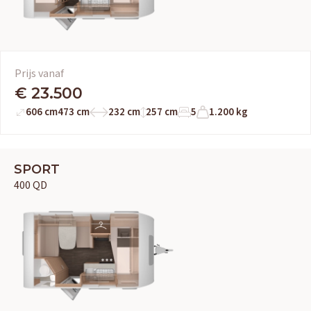
Prijs vanaf
€ 23.500
606 cm
473 cm
232 cm
257 cm
5
1.200 kg
SPORT
400 QD