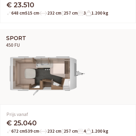
Adria
Eriba
Hymer
Knaus
€ 23.510
648 cm
515 cm
232 cm
257 cm
3
1.200 kg
HERPEN
Adria
Bürstner
Caravelair
Easy Caravanning
SPORT
Eura Mobil
450 FU
Prijs vanaf
€ 25.040
672 cm
539 cm
232 cm
257 cm
4
1.200 kg