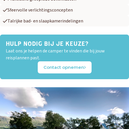
Sfeervolle verlichtingsconcepten
Talrijke bad- en slaapkamerindelingen
HULP NODIG BIJ JE KEUZE?
Laat ons je helpen de camper te vinden die bij jouw
reisplannen past.
Contact opnemen