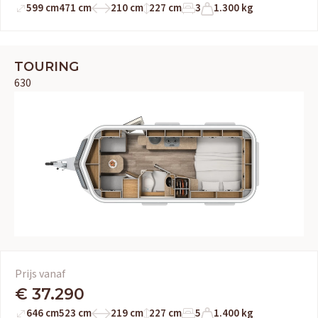
599 cm
471 cm
210 cm
227 cm
3
1.300 kg
TOURING
630
Prijs vanaf
€ 37.290
646 cm
523 cm
219 cm
227 cm
5
1.400 kg