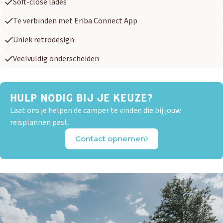
Soft-close lades
Te verbinden met Eriba Connect App
Uniek retrodesign
Veelvuldig onderscheiden
HULP NODIG BIJ JE KEUZE?
Laat ons je helpen de camper te vinden die bij jouw
reisplannen past.
Contact opnemen