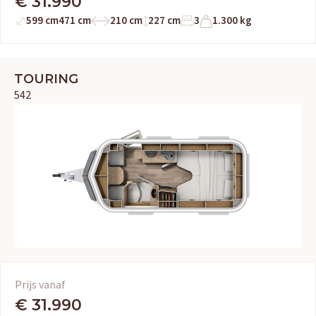
€ 31.990
599 cm
471 cm
210 cm
227 cm
3
1.300 kg
TOURING
542
Prijs vanaf
€ 31.990