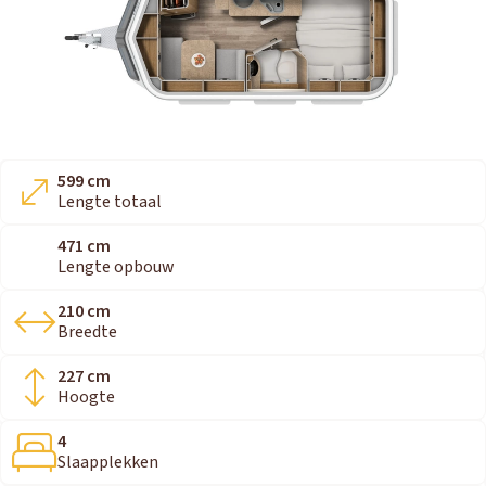
599 cm
Lengte totaal
471 cm
Lengte opbouw
210 cm
Breedte
227 cm
Hoogte
4
Slaapplekken