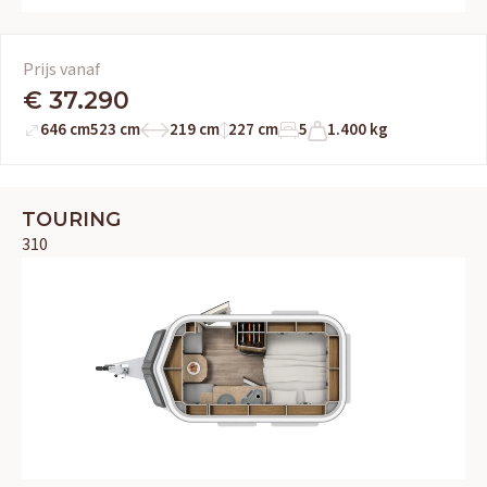
Prijs vanaf
€ 37.290
646 cm
523 cm
219 cm
227 cm
5
1.400 kg
OUD GASTEL
Adria
Eriba
Hymer
Knaus
TOURING
310
HERPEN
Adria
Bürstner
Caravelair
Easy Caravanning
Eura Mobil