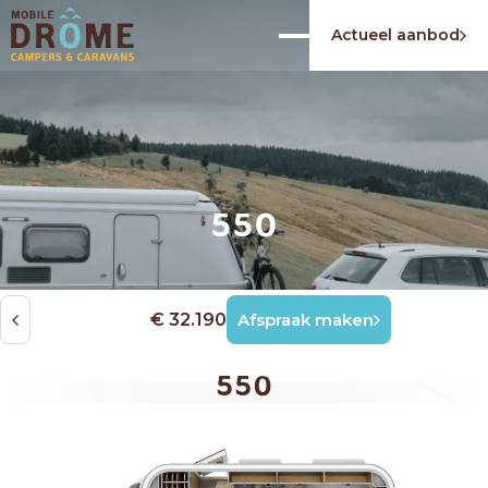
Actueel aanbod
550
€ 32.190
Afspraak maken
550