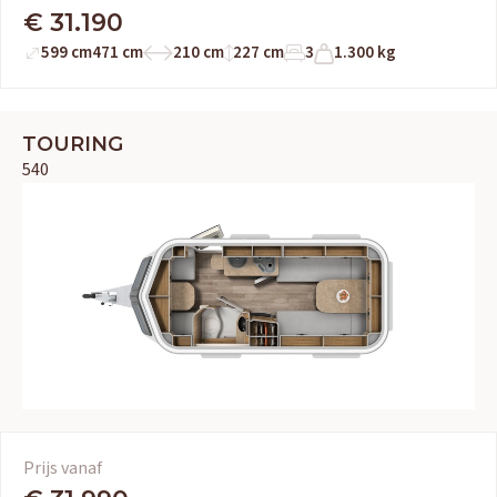
€ 31.190
599 cm
471 cm
210 cm
227 cm
3
1.300 kg
TOURING
540
Prijs vanaf