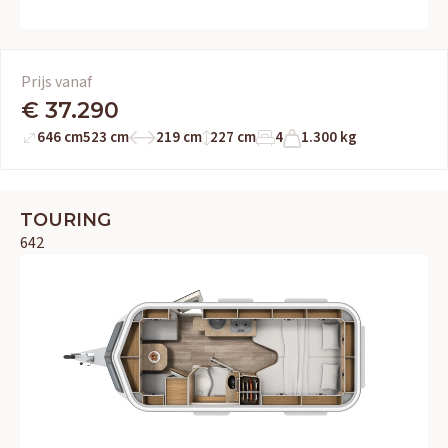
Prijs vanaf
€ 37.290
646 cm
523 cm
219 cm
227 cm
4
1.300 kg
TOURING
642