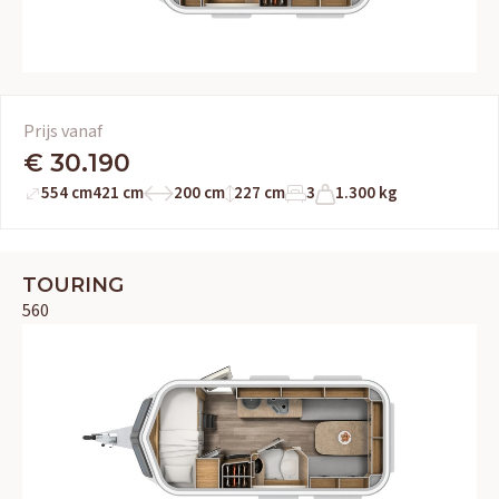
Prijs vanaf
€ 30.190
554 cm
421 cm
200 cm
227 cm
3
1.300 kg
TOURING
560