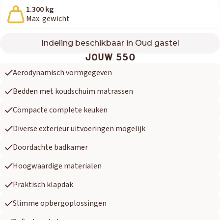
1.300 kg
Max. gewicht
Indeling beschikbaar in Oud gastel
550
JOUW 550
Aerodynamisch vormgegeven
Bedden met koudschuim matrassen
Compacte complete keuken
Diverse exterieur uitvoeringen mogelijk
Doordachte badkamer
Hoogwaardige materialen
Praktisch klapdak
Slimme opbergoplossingen