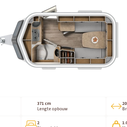
371 cm
20
Lengte opbouw
Br
2
1.