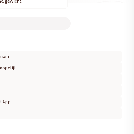
x. gewicht
ssen
mogelijk
t App