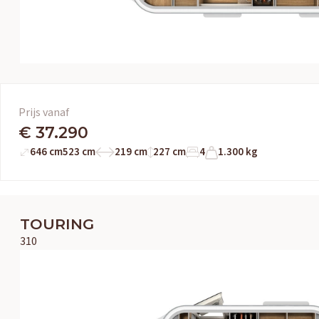
Prijs vanaf
€ 37.290
646 cm
523 cm
219 cm
227 cm
4
1.300 kg
TOURING
310