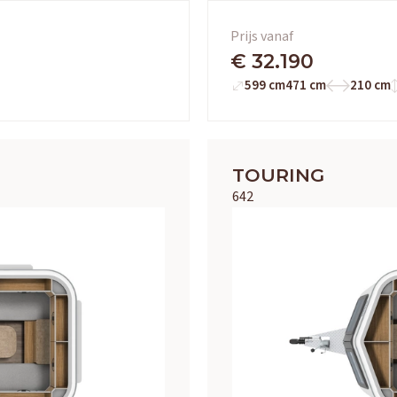
Prijs vanaf
€ 32.190
599 cm
471 cm
210 cm
TOURING
642