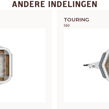
Adria
Eriba
Hymer
Knaus
ANDERE INDELINGEN
HERPEN
TOURING
Adria
Bürstner
Caravelair
Easy Caravanning
Eura Mobil
560