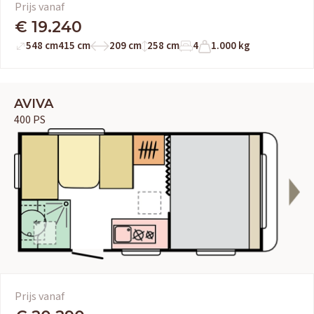
Prijs vanaf
€ 19.240
548 cm
415 cm
209 cm
258 cm
4
1.000 kg
AVIVA
400 PS
OUD GASTEL
Adria
Eriba
Hymer
Knaus
HERPEN
Adria
Bürstner
Caravelair
Easy Caravanning
Prijs vanaf
Eura Mobil