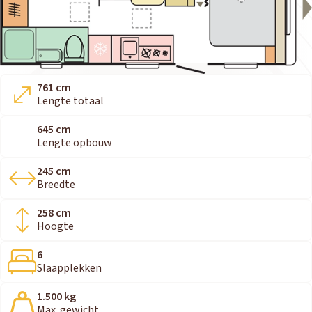
761 cm
Lengte totaal
645 cm
Lengte opbouw
245 cm
Breedte
258 cm
Hoogte
6
Slaapplekken
1.500 kg
Max. gewicht