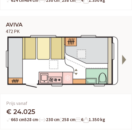
624 cm
484 cm
230 cm
258 cm
4
1.350 kg
AVIVA
472 PK
Prijs vanaf
€ 24.025
663 cm
528 cm
230 cm
258 cm
6
1.350 kg