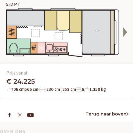
522 PT
Prijs vanaf
€ 24.225
706 cm
566 cm
230 cm
258 cm
6
1.350 kg
Terug naar boven
OVER ONS