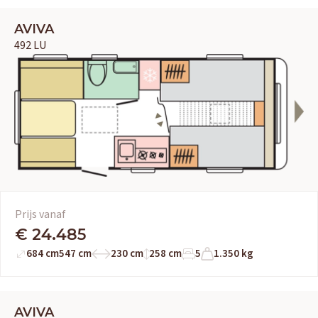
AVIVA
492 LU
Prijs vanaf
€ 24.485
684 cm
547 cm
230 cm
258 cm
5
1.350 kg
AVIVA