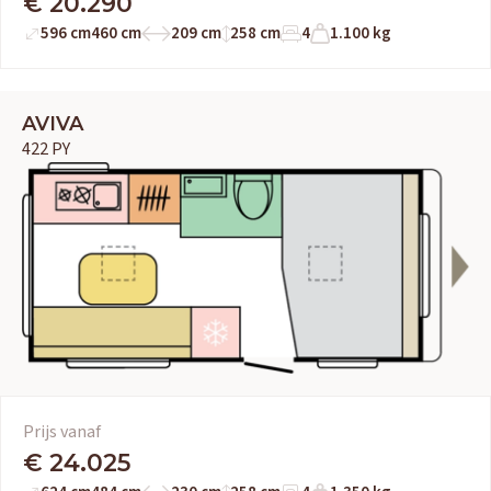
€ 20.290
596 cm
460 cm
209 cm
258 cm
4
1.100 kg
AVIVA
422 PY
Prijs vanaf
€ 24.025