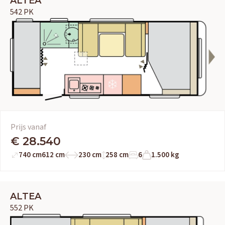
ALTEA
542 PK
Prijs vanaf
€ 28.540
740 cm
612 cm
230 cm
258 cm
6
1.500 kg
ALTEA
552 PK