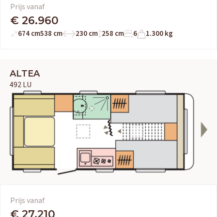
Prijs vanaf
€ 26.960
674 cm
538 cm
230 cm
258 cm
6
1.300 kg
ALTEA
492 LU
Prijs vanaf
€ 27.210