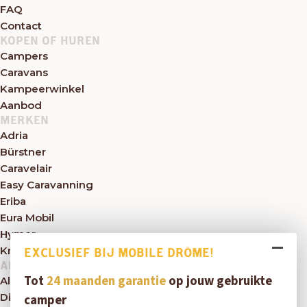
FAQ
Contact
KOPEN OF HUREN
Campers
Caravans
Kampeerwinkel
Aanbod
MERKEN
Adria
Bürstner
Caravelair
Easy Caravanning
Eriba
Eura Mobil
Hymer
Knaus
EXCLUSIEF BIJ MOBILE DRÔME!
ALGEMEEN
Tot
24 maanden garantie
op jouw gebruikte
Algemene voorwaarden
Disclaimer
camper