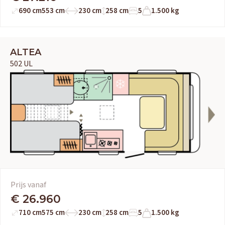
690 cm
553 cm
230 cm
258 cm
5
1.500 kg
ALTEA
502 UL
Prijs vanaf
€ 26.960
710 cm
575 cm
230 cm
258 cm
5
1.500 kg