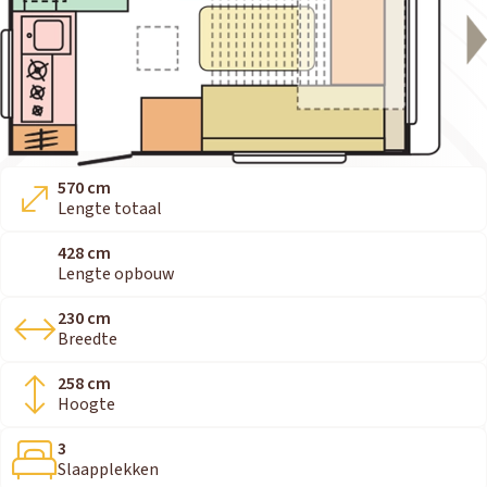
570 cm
Lengte totaal
428 cm
Lengte opbouw
230 cm
Breedte
258 cm
Hoogte
3
Slaapplekken