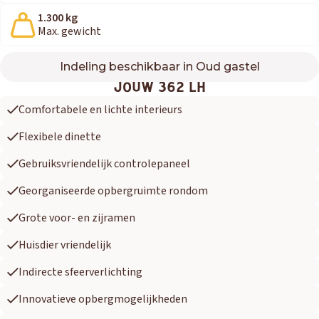
1.300 kg
Max. gewicht
Indeling beschikbaar in Oud gastel
362 LH
JOUW 362 LH
Comfortabele en lichte interieurs
Flexibele dinette
Gebruiksvriendelijk controlepaneel
Georganiseerde opbergruimte rondom
Grote voor- en zijramen
Huisdier vriendelijk
Indirecte sfeerverlichting
Innovatieve opbergmogelijkheden