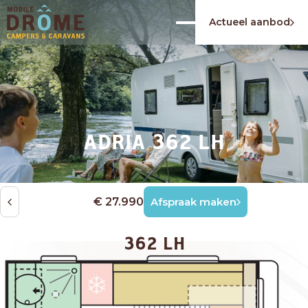
Actueel aanbod
ADRIA 362 LH
€ 27.990
Afspraak maken
362 LH