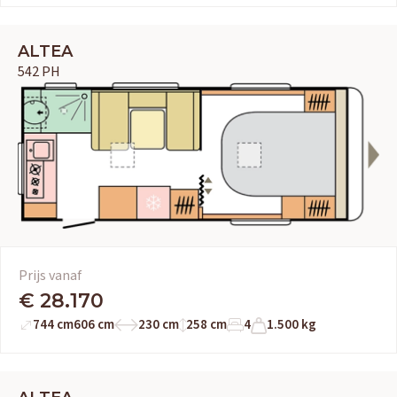
ALTEA
542 PH
Prijs vanaf
€ 28.170
744 cm
606 cm
230 cm
258 cm
4
1.500 kg