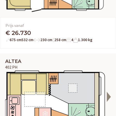
Prijs vanaf
€ 26.730
675 cm
532 cm
230 cm
258 cm
4
1.300 kg
ALTEA
402 PH