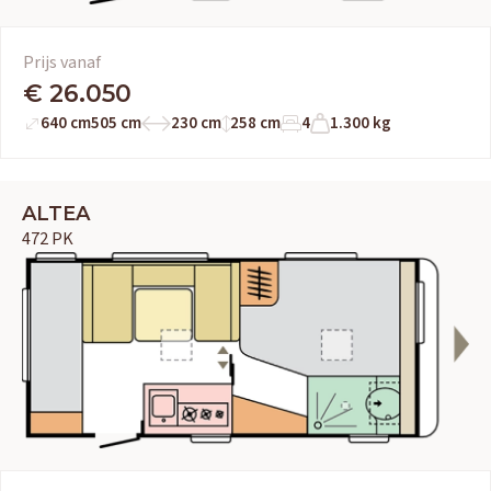
OUD GASTEL
Prijs vanaf
Adria
Eriba
Hymer
Knaus
€ 26.050
640 cm
505 cm
230 cm
258 cm
4
1.300 kg
HERPEN
Adria
Bürstner
Caravelair
Easy Caravanning
Eura Mobil
ALTEA
472 PK