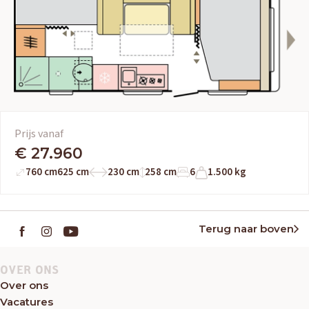
Prijs vanaf
€ 27.960
760 cm
625 cm
230 cm
258 cm
6
1.500 kg
Terug naar boven
OVER ONS
Over ons
Vacatures