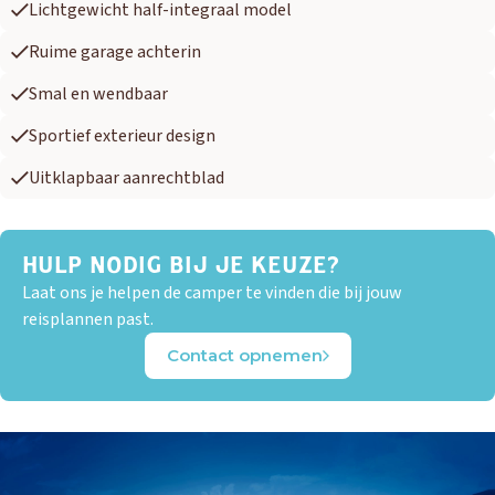
Lichtgewicht half-integraal model
Ruime garage achterin
Smal en wendbaar
Sportief exterieur design
Uitklapbaar aanrechtblad
HULP NODIG BIJ JE KEUZE?
Laat ons je helpen de camper te vinden die bij jouw
reisplannen past.
Contact opnemen