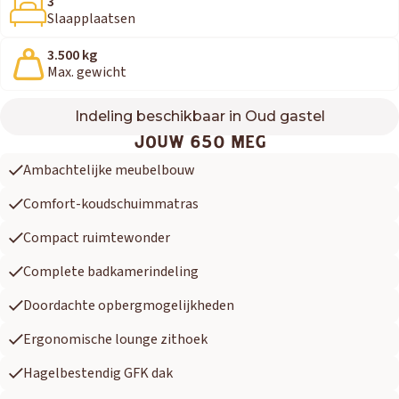
3
Slaapplaatsen
3.500 kg
Max. gewicht
Indeling beschikbaar in Oud gastel
650 MEG
JOUW 650 MEG
Ambachtelijke meubelbouw
Comfort-koudschuimmatras
Compact ruimtewonder
Complete badkamerindeling
Doordachte opbergmogelijkheden
Ergonomische lounge zithoek
Hagelbestendig GFK dak