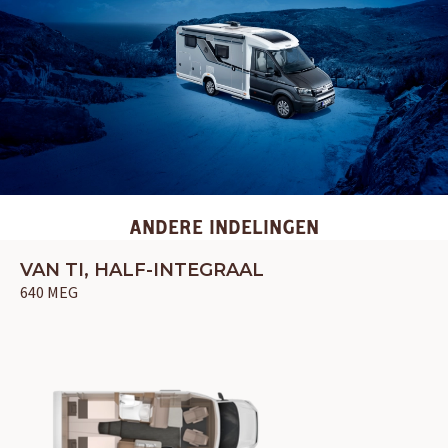
OUD GASTEL
Adria
Eriba
Hymer
Knaus
HERPEN
Adria
Bürstner
Caravelair
Easy Caravanning
Eura Mobil
ANDERE INDELINGEN
VAN TI, HALF-INTEGRAAL
640 MEG