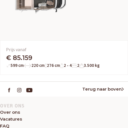
Prijs vanaf
€ 85.159
599 cm
220 cm
276 cm
2 - 4
2
3.500 kg
Terug naar boven
OVER ONS
Over ons
Vacatures
FAQ