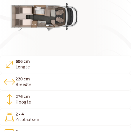
696 cm
Lengte
220 cm
Breedte
276 cm
Hoogte
2 - 4
Zitplaatsen