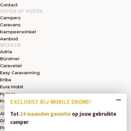
Contact
KOPEN OF HUREN
Campers
Caravans
Kampeerwinkel
Aanbod
MERKEN
Adria
Bürstner
Caravelair
Easy Caravanning
Eriba
Eura Mobil
Hymer
Knaus
EXCLUSIEF BIJ MOBILE DRÔME!
ALGEMEEN
Tot
24 maanden garantie
op jouw gebruikte
Algemene voorwaarden
Disclaimer
camper
Privacybeleid